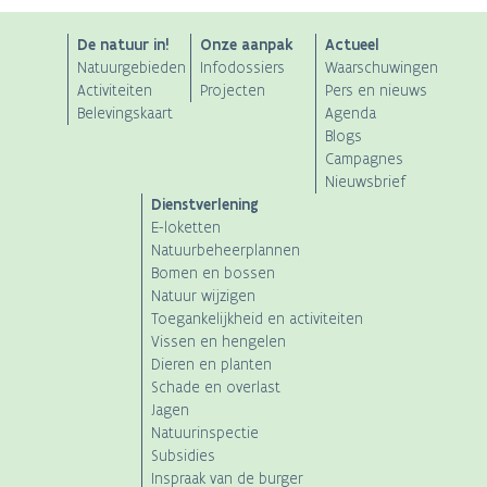
ANB
De natuur in!
Onze aanpak
Actueel
Natuurgebieden
Infodossiers
Waarschuwingen
Main
Activiteiten
Projecten
Pers en nieuws
Belevingskaart
Agenda
navigation
Blogs
Campagnes
Nieuwsbrief
Dienstverlening
E-loketten
Natuurbeheerplannen
Bomen en bossen
Natuur wijzigen
Toegankelijkheid en activiteiten
Vissen en hengelen
Dieren en planten
Schade en overlast
Jagen
Natuurinspectie
Subsidies
Inspraak van de burger