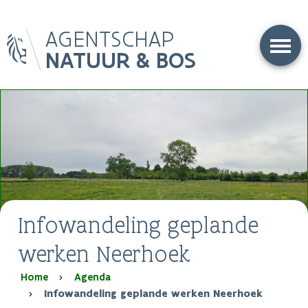
Overslaan
AGENTSCHAP
en
naar
NATUUR & BOS
de
inhoud
gaan
Infowandeling geplande
werken Neerhoek
Kruimelpad
Home
Agenda
Infowandeling geplande werken Neerhoek