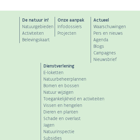
ANB
De natuur in!
Onze aanpak
Actueel
Natuurgebieden
Infodossiers
Waarschuwingen
Main
Activiteiten
Projecten
Pers en nieuws
Belevingskaart
Agenda
navigation
Blogs
Campagnes
Nieuwsbrief
Dienstverlening
E-loketten
Natuurbeheerplannen
Bomen en bossen
Natuur wijzigen
Toegankelijkheid en activiteiten
Vissen en hengelen
Dieren en planten
Schade en overlast
Jagen
Natuurinspectie
Subsidies