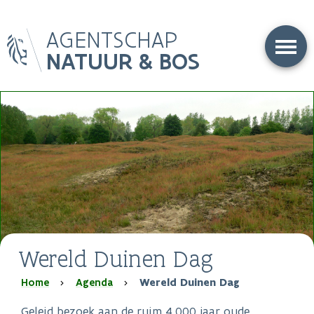
Overslaan
AGENTSCHAP
en
naar
NATUUR & BOS
de
inhoud
gaan
Wereld Duinen Dag
Kruimelpad
Home
Agenda
Wereld Duinen Dag
Geleid bezoek aan de ruim 4.000 jaar oude