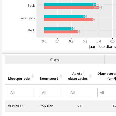
Beuk
Grove den
Berk
0.0
0.1
0.2
0.3
0.4
0.5
jaarlijkse diam
Copy
Aantal
Diametera
Meetperiode
Boomsoort
observaties
(cm/j
VBI1-VBI2
Populier
505
0,