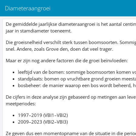
Diameteraangroei
De gemiddelde jaarlijkse diameteraangroei is het aantal ce
jaar in stamdiameter toeneemt.
Die groeisnelheid verschilt sterk tussen boomsoorten. Sommig
snel. Andere, zoals Grove den, doen dat veel trager.
Maar er zijn nog andere factoren die de groei beïnvloeden:
leeftijd van de bomen: sommige boomsoorten komen voor
standplaats: bomen op vruchtbare grond groeien meesta
bosbeheer: de manier waarop een bos wordt beheerd, he
De cijfers in deze analyse zijn gebaseerd op metingen aan le
meetperiodes:
1997–2019 (VBI1–VBI2)
2009–2023 (VBI2–VBI3)
Ze geven dus een momentopname van de situatie in die period