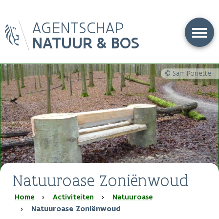
Overslaan
AGENTSCHAP
en
naar
NATUUR & BOS
de
inhoud
gaan
© Sam Ponette
Natuuroase Zoniënwoud
Kruimelpad
Home
Activiteiten
Natuuroase
Natuuroase Zoniënwoud