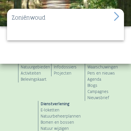
Zoniënwoud
ANB
De natuur in!
Onze aanpak
Actueel
Natuurgebieden
Infodossiers
Waarschuwingen
Main
Activiteiten
Projecten
Pers en nieuws
Belevingskaart
Agenda
navigation
Blogs
Campagnes
Nieuwsbrief
Dienstverlening
E-loketten
Natuurbeheerplannen
Bomen en bossen
Natuur wijzigen