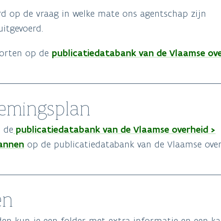
d op de vraag in welke mate ons agentschap zijn
uitgevoerd.
publicatiedatabank van de Vlaamse ove
porten op de
nemingsplan
publicatiedatabank van de Vlaamse overheid >
 de
annen
op de publicatiedatabank van de Vlaamse over
en
en kun je een folder met extra informatie en een ka