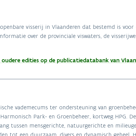
e openbare visserij in Vlaanderen dat bestemd is voor
nformatie over de provinciale viswaters, de visserijwe
oudere edities op de publicatiedatabank van Vlaa
nische vademecums ter ondersteuning van groenbehee
e Harmonisch Park- en Groenbeheer, kortweg HPG. D
hang tussen mensgerichte, natuurgerichte en milieug
den tot een duurzaam, divers en dynamisch geheel. H