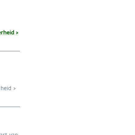
rheid >
heid >
art van