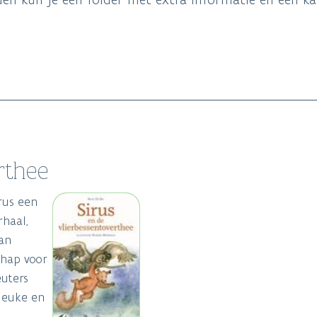
erthee
irus een
rhaal,
an
chap voor
euters
leuke en