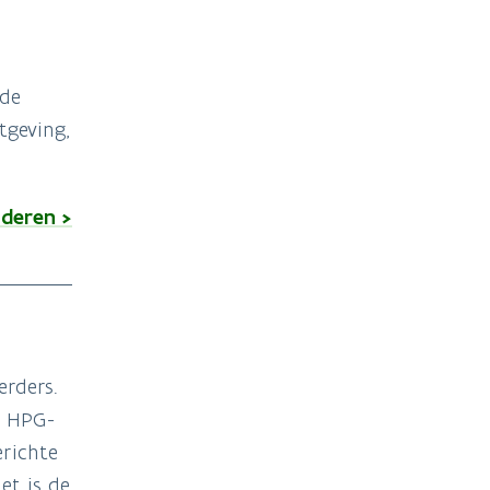
 de
tgeving,
nderen >
rders.
e HPG-
erichte
et is de