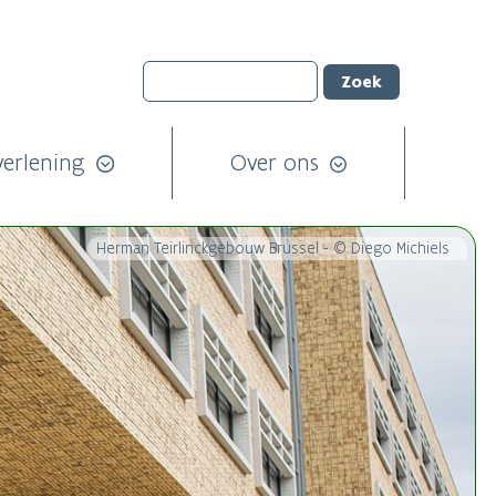
verlening
Over ons
Herman Teirlinckgebouw Brussel - © Diego Michiels