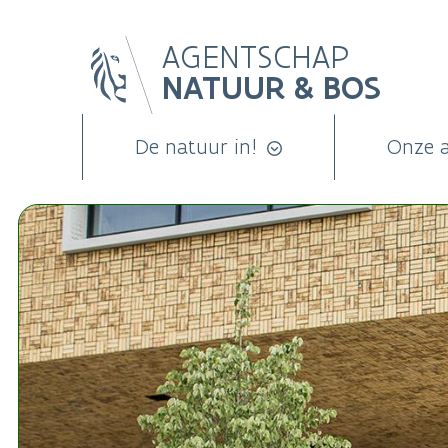
Overslaan
AGENTSCHAP
en
NATUUR & BOS
naar
de
inhoud
De natuur in!
Onze 
gaan