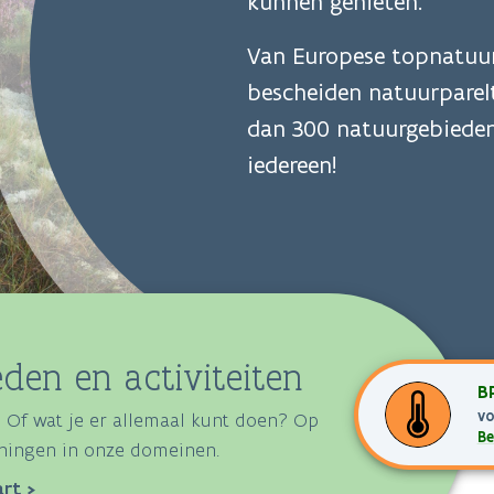
kunnen genieten.
Van Europese topnatuur
bescheiden natuurparelt
dan 300 natuurgebieden
iedereen!
den en activiteiten
B
vo
 Of wat je er allemaal kunt doen? Op
Be
ieningen in onze domeinen.
rt >