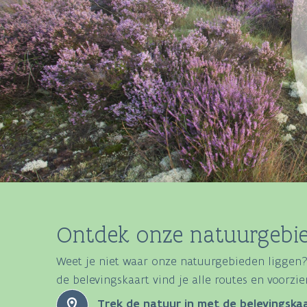
Ontdek onze natuurgebie
Weet je niet waar onze natuurgebieden liggen?
de belevingskaart vind je alle routes en voorz
Trek de natuur in met de belevingskaa