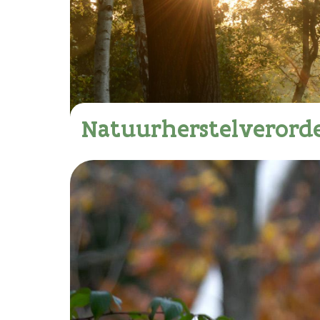
Natuurherstelverord
Download de veelgestelde vragen 
wolf & pony (pdf) >