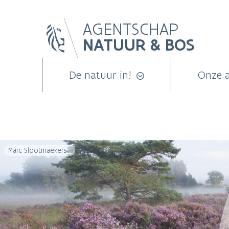
Overslaan
AGENTSCHAP
en
NATUUR & BOS
naar
de
inhoud
De natuur in!
Onze 
gaan
Marc Slootmaekers