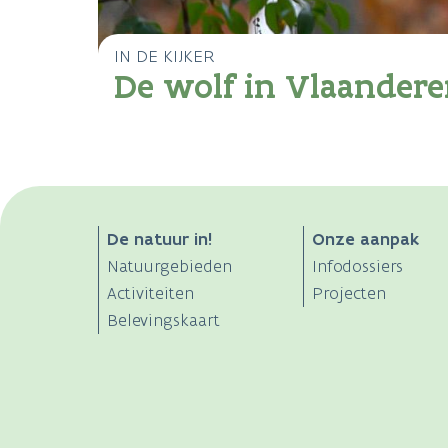
IN DE KIJKER
De wolf in Vlaander
ANB
De natuur in!
Onze aanpak
Natuurgebieden
Infodossiers
Main
Activiteiten
Projecten
Belevingskaart
navigation