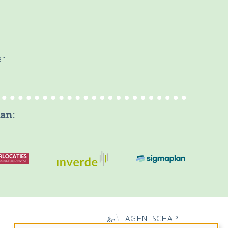
er
an:
AGENTSCHAP
NATUUR & BOS