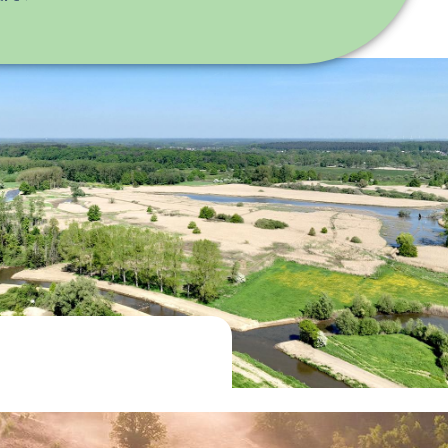
we aan
natuurherstel