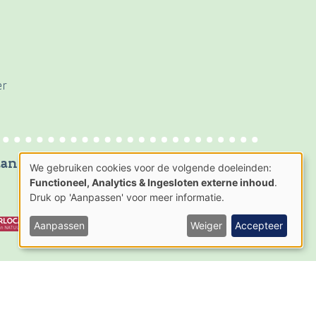
er
an:
We gebruiken cookies voor de volgende doeleinden:
Gebruik
Functioneel, Analytics & Ingesloten externe inhoud
.
van
Druk op 'Aanpassen' voor meer informatie.
persoonsgegevens
en
cookies
Aanpassen
Weiger
Accepteer
AGENTSCHAP