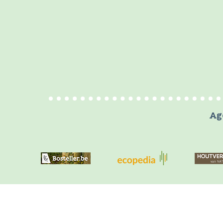
Ag
Natuurenbos.be is een offi