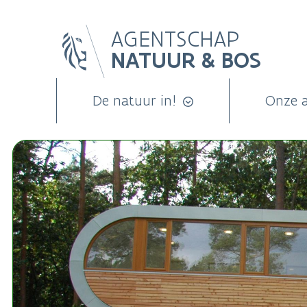
Overslaan
AGENTSCHAP
en
NATUUR & BOS
naar
de
inhoud
De natuur in!
Onze 
gaan