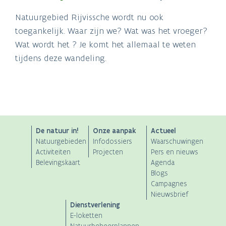
Natuurgebied Rijvissche wordt nu ook
toegankelijk. Waar zijn we? Wat was het vroeger?
Wat wordt het ? Je komt het allemaal te weten
tijdens deze wandeling.
ANB
De natuur in!
Onze aanpak
Actueel
Natuurgebieden
Infodossiers
Waarschuwingen
Main
Activiteiten
Projecten
Pers en nieuws
Belevingskaart
Agenda
navigation
Blogs
Campagnes
Nieuwsbrief
Dienstverlening
E-loketten