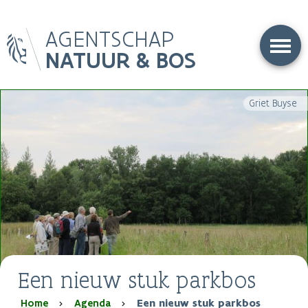
Overslaan
AGENTSCHAP
en
naar
NATUUR & BOS
de
inhoud
gaan
Griet Buyse
Een nieuw stuk parkbos
Kruimelpad
Home
Agenda
Een nieuw stuk parkbos