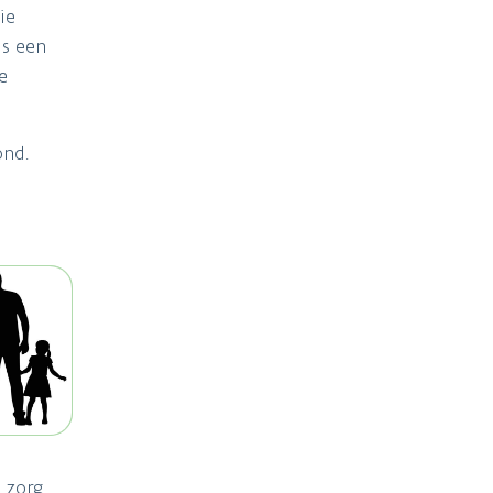
ie
ls een
e
ond.
e zorg