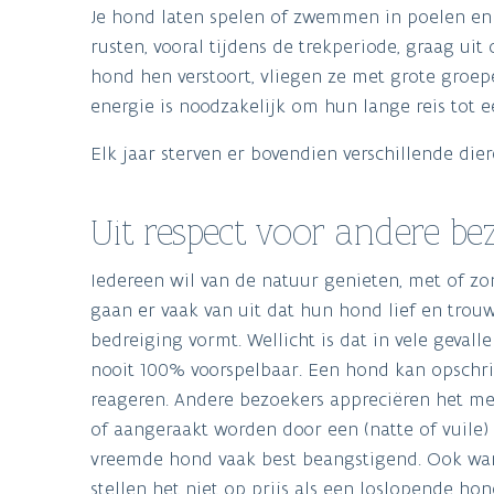
Je hond laten spelen of zwemmen in poelen en 
rusten, vooral tijdens de trekperiode, graag u
hond hen verstoort, vliegen ze met grote groepe
energie is noodzakelijk om hun lange reis tot 
Elk jaar sterven er bovendien verschillende d
Uit respect voor andere be
Iedereen wil van de natuur genieten, met of 
gaan er vaak van uit dat hun hond lief en trouw
bedreiging vormt. Wellicht is dat in vele gevall
nooit 100% voorspelbaar. Een hond kan opschr
reageren. Andere bezoekers appreciëren het me
of aangeraakt worden door een (natte of vuile)
vreemde hond vaak best beangstigend. Ook wand
stellen het niet op prijs als een loslopende h