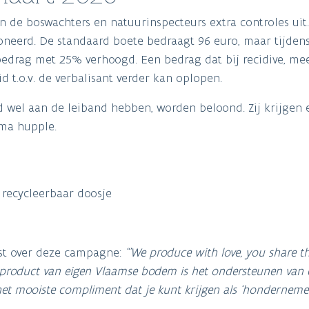
n de boswachters en natuurinspecteurs extra controles uit
ioneerd. De standaard boete bedraagt 96 euro, maar tijden
t bedrag met 25% verhoogd. Een bedrag dat bij recidive, me
 t.o.v. de verbalisant verder kan oplopen.
d wel aan de leiband hebben, worden beloond. Zij krijgen 
rma hupple.
recycleerbaar doosje
ast over deze campagne:
“'We produce with love, you share the
en product van eigen Vlaamse bodem is het ondersteunen van 
t mooiste compliment dat je kunt krijgen als ‘hondernemer