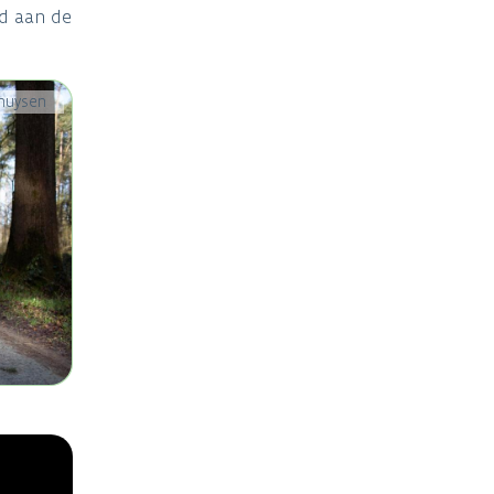
nd aan de
huysen