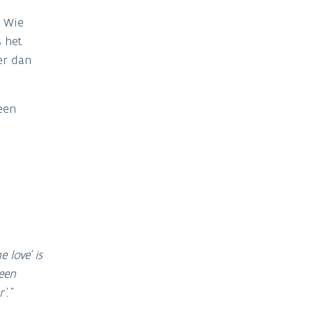
. Wie
s het
er dan
een
 love’ is
een
'."