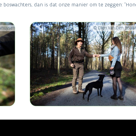
ze boswachters, dan is dat onze manier om te zeggen: “Ho
uwhuysen
© Ellen Van Den Bouw