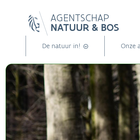
Overslaan
AGENTSCHAP
en
NATUUR & BOS
naar
de
inhoud
De natuur in!
Onze 
gaan