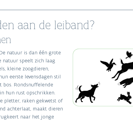
n aan de leiband?
men
 De natuur is dan één grote
e natuur speelt zich laag
ls, kleine zoogdieren,
hun eerste levensdagen stil
et bos. Rondsnuffelende
n hun rust opschrikken.
e pletter, raken gekwetst of
nd achterlaat, maakt dieren
erugkeert naar het jonge