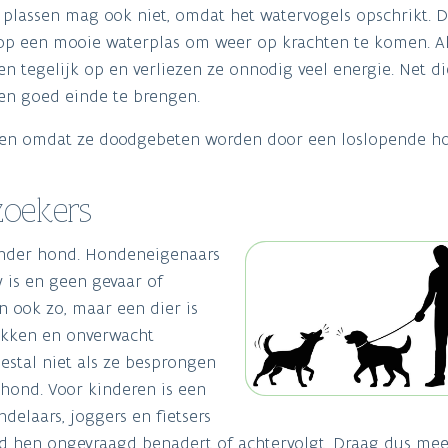
plassen mag ook niet, omdat het watervogels opschrikt. D
it op een mooie waterplas om weer op krachten te komen. A
n tegelijk op en verliezen ze onnodig veel energie. Net di
een goed einde te brengen.
ieren omdat ze doodgebeten worden door een loslopende h
zoekers
zonder hond. Hondeneigenaars
 is en geen gevaar of
en ook zo, maar een dier is
ikken en onverwacht
estal niet als ze besprongen
 hond. Voor kinderen is een
elaars, joggers en fietsers
ond hen ongevraagd benadert of achtervolgt. Draag dus me