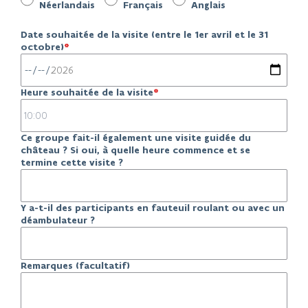
Néerlandais
Français
Anglais
Date souhaitée de la visite (entre le 1er avril et le 31
octobre)
Heure souhaitée de la visite
Ce groupe fait-il également une visite guidée du
château ? Si oui, à quelle heure commence et se
termine cette visite ?
Y a-t-il des participants en fauteuil roulant ou avec un
déambulateur ?
Remarques (facultatif)