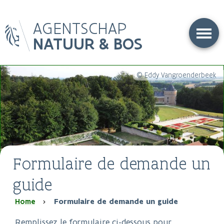
Overslaan
AGENTSCHAP
en
naar
NATUUR & BOS
de
inhoud
gaan
© Eddy Vangroenderbeek
Formulaire de demande un
guide
Kruimelpad
Home
Formulaire de demande un guide
Remplissez le formulaire ci-dessous pour