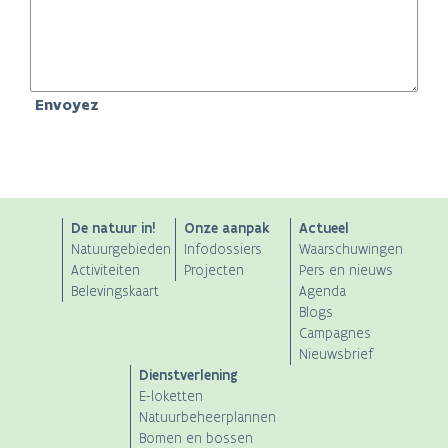
ANB
De natuur in!
Onze aanpak
Actueel
Natuurgebieden
Infodossiers
Waarschuwingen
Main
Activiteiten
Projecten
Pers en nieuws
Belevingskaart
Agenda
navigation
Blogs
Campagnes
Nieuwsbrief
Dienstverlening
E-loketten
Natuurbeheerplannen
Bomen en bossen