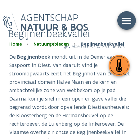
Overslaan
AGENTSCHAP
en
naar
NATUUR & BOS
Begijnenbeekvallei
de
inhoud
Kruimelpad
Home
Natuurgebieden
Begijnenbeekvallei
gaan
gevlekte orchis - © Marc de Vos
De
Begijnenbeek
mondt uit in de Demer aan de
Saspoort in Diest. Van daaruit vind je
stroomopwaarts eerst het Begijnhof van Diest, het
provinciaal domein Halve Maan en de kern en
ambachtelijke zone van Webbekom op je pad.
Daarna kom je snel in een open en gave vallei die
begrensd wordt door opvallende Diestiaanheuvels:
de Kloosterberg en de Hermansheuvel op de
rechteroever, de Luienberg op de linkeroever. De
Vlaamse overheid richtte de Begijnenbeekvallei in