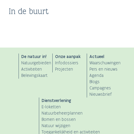
Provinciedomein de
Bezoekerscentrum
In de buurt
Stadspark de
Stadsmuseum” De
halve maan
Webbekoms Broek
Warande
Hofstadt”
ANB
De natuur in!
Onze aanpak
Actueel
Natuurgebieden
Infodossiers
Waarschuwingen
Main
Activiteiten
Projecten
Pers en nieuws
Belevingskaart
Agenda
navigation
Blogs
Campagnes
Nieuwsbrief
Dienstverlening
E-loketten
Natuurbeheerplannen
Bomen en bossen
Natuur wijzigen
Toegankelijkheid en activiteiten