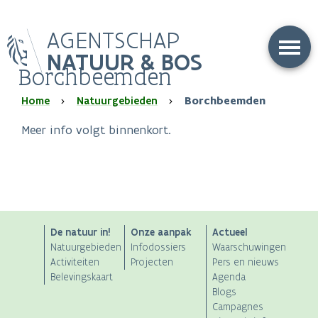
Overslaan
AGENTSCHAP
en
naar
NATUUR & BOS
Borchbeemden
de
inhoud
Kruimelpad
Home
Natuurgebieden
Borchbeemden
gaan
Meer info volgt binnenkort.
ANB
De natuur in!
Onze aanpak
Actueel
Natuurgebieden
Infodossiers
Waarschuwingen
Main
Activiteiten
Projecten
Pers en nieuws
Belevingskaart
Agenda
navigation
Blogs
Campagnes