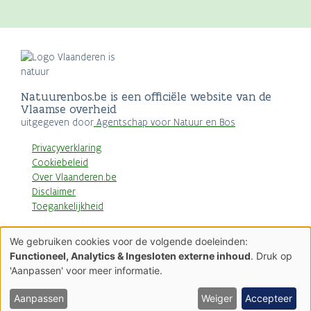
Natuurenbos.be is een officiële website van de
Vlaamse overheid
uitgegeven door
Agentschap voor Natuur en Bos
Privacyverklaring
Cookiebeleid
Over Vlaanderen.be
Disclaimer
Toegankelijkheid
AGENTSCHAP
We gebruiken cookies voor de volgende doeleinden:
NATUUR & BOS
Gebruik
Functioneel, Analytics & Ingesloten externe inhoud
. Druk op
van
'Aanpassen' voor meer informatie.
persoonsgegevens
en
cookies
Aanpassen
Weiger
Accepteer