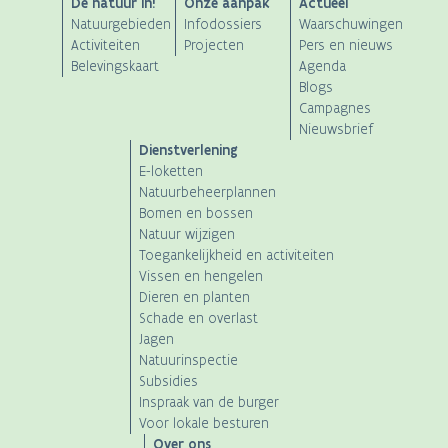
ANB
De natuur in!
Onze aanpak
Actueel
Natuurgebieden
Infodossiers
Waarschuwingen
Main
Activiteiten
Projecten
Pers en nieuws
Belevingskaart
Agenda
navigation
Blogs
Campagnes
Nieuwsbrief
Dienstverlening
E-loketten
Natuurbeheerplannen
Bomen en bossen
Natuur wijzigen
Toegankelijkheid en activiteiten
Vissen en hengelen
Dieren en planten
Schade en overlast
Jagen
Natuurinspectie
Subsidies
Inspraak van de burger
Voor lokale besturen
Over ons