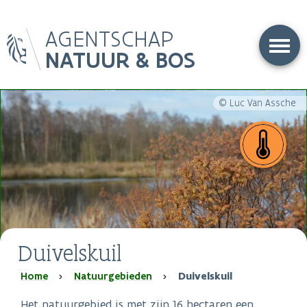
Overslaan
AGENTSCHAP
en
naar
NATUUR & BOS
de
inhoud
gaan
© Luc Van Assche
Duivelskuil
Kruimelpad
Home
Natuurgebieden
Duivelskuil
Het natuurgebied is met zijn 16 hectaren een