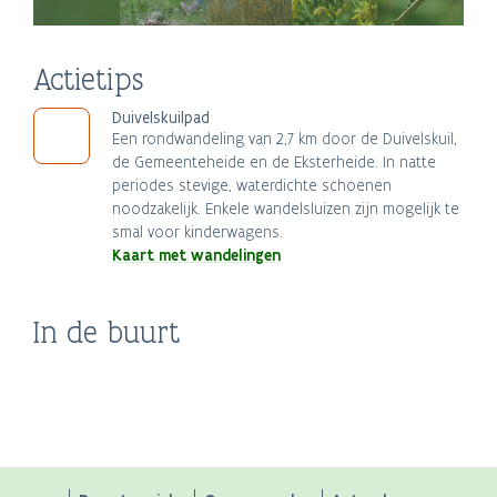
Actietips
Duivelskuilpad
Een rondwandeling van 2,7 km door de Duivelskuil,
de Gemeenteheide en de Eksterheide. In natte
periodes stevige, waterdichte schoenen
noodzakelijk. Enkele wandelsluizen zijn mogelijk te
smal voor kinderwagens.
Kaart met wandelingen
Stoomtreintjes in het
In de buurt
Recreatiedomein De
Begijnhof Turnhout
stadspark Turnhout
Lilse Bergen