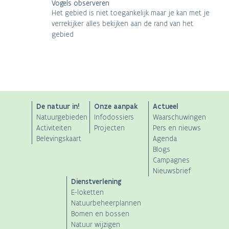
Vogels observeren
Het gebied is niet toegankelijk maar je kan met je
verrekijker alles bekijken aan de rand van het
gebied
ANB
De natuur in!
Onze aanpak
Actueel
Natuurgebieden
Infodossiers
Waarschuwingen
Main
Activiteiten
Projecten
Pers en nieuws
Belevingskaart
Agenda
navigation
Blogs
Campagnes
Nieuwsbrief
Dienstverlening
E-loketten
Natuurbeheerplannen
Bomen en bossen
Natuur wijzigen