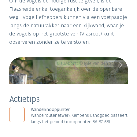
Om de vogels de nodige rust te geven, is de
Flaasheide enkel toegankelijk over de openbare
weg. Vogelliefhebbers kunnen via een voetpaadje
langs de natuurakker naar een kijkwand, waar je
de vogels op het grootste ven (Vlasroot) kunt
observeren zonder ze te verstoren.
Blauwborst © Evie Van den Schoor
Actietips
Wandelknooppunten
Wandelroutenetwerk Kempens Landgoed passeert
langs het gebied (knooppunten 36-37-63)