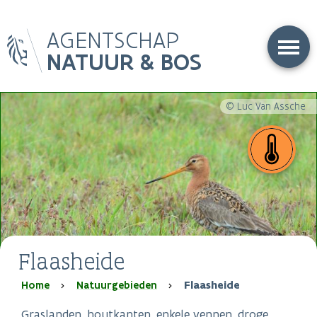
Overslaan
AGENTSCHAP
en
naar
NATUUR & BOS
de
inhoud
gaan
© Luc Van Assche
Flaasheide
Kruimelpad
Home
Natuurgebieden
Flaasheide
Graslanden, houtkanten, enkele vennen, droge