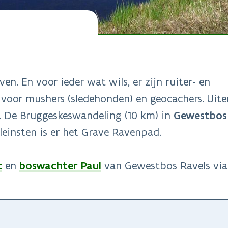
en. En voor ieder wat wils, er zijn ruiter- en
voor mushers (sledehonden) en geocachers. Uite
m. De Bruggeskeswandeling (10 km) in
Gewestbos 
kleinsten is er het Grave Ravenpad.
c
en
boswachter Paul
van Gewestbos Ravels via