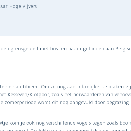
aar Hoge Vijvers
groen grensgebied met bos- en natuurgebieden aan Belgis
cten en amfibieën. Om ze nog aantrekkelijker te maken, zi
het Kesseven/Klotgoor, zoals het herwaarderen van venoev
s de zomerperiode wordt dit nog aangevuld door begrazing
wtje kom je ook nog verschillende vogels tegen zoals boom
ief en bosuil. Gevlekte orchis, moeraswolfsklauw, zonned