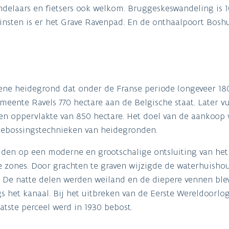
ndelaars en fietsers ook welkom. Bruggeskeswandeling is 
einsten is er het Grave Ravenpad. En de onthaalpoort Bosh
e heidegrond dat onder de Franse periode (ongeveer 18
ente Ravels 770 hectare aan de Belgische staat. Later vu
een oppervlakte van 850 hectare. Het doel van de aankoop
 bebossingstechnieken van heidegronden.
den op een moderne en grootschalige ontsluiting van het 
 zones. Door grachten te graven wijzigde de waterhuisho
 De natte delen werden weiland en de diepere vennen ble
s het kanaal. Bij het uitbreken van de Eerste Wereldoorlo
tste perceel werd in 1930 bebost.