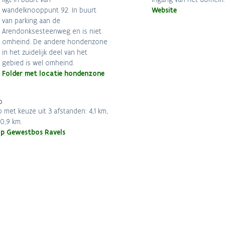
Website
wandelknooppunt 92. In buurt
van parking aan de
Arendonksesteenweg en is niet
omheind. De andere hondenzone
in het zuidelijk deel van het
gebied is wel omheind.
Folder met locatie hondenzone
p
 met keuze uit 3 afstanden: 4,1 km,
10,9 km.
p Gewestbos Ravels
akzone en speelzone in
Molenheide
Talander en plukwei