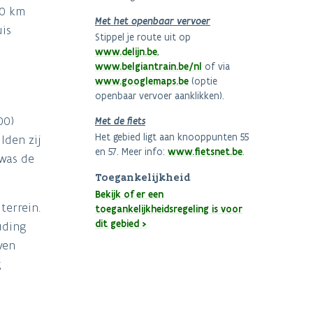
10 km
Met het openbaar vervoer
uis
Stippel je route uit op
www.delijn.be
,
www.belgiantrain.be/nl
of via
www.googlemaps.be
(optie
openbaar vervoer aanklikken).
00)
Met de fiets
Het gebied ligt aan knooppunten 55
lden zij
en 57. Meer info:
www.fietsnet.be
.
 was de
Toegankelijkheid
Bekijk of er een
terrein.
toegankelijkheidsregeling is voor
dit gebied >
uding
ven
g