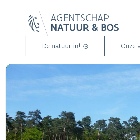
Overslaan
AGENTSCHAP
en
NATUUR & BOS
naar
de
inhoud
De natuur in!
Onze 
gaan