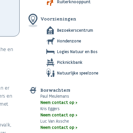
Ruiterknooppunt
Voorzieningen
Bezoekerscentrum
Hondenzone
che en
Logies Natuur en Bos
Picknickbank
Natuurlijke speelzone
jn er
Boswachters
ers en
Paul Meulemans
Neem contact op >
 met
Kris Eggers
Neem contact op >
Luc Van Assche
valk,
Neem contact op >
auw