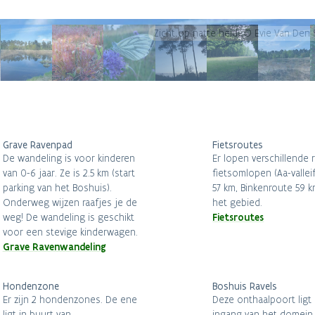
Zicht op natte heide© Evie Van Den
Grave Ravenpad
Fietsroutes
De wandeling is voor kinderen
Er lopen verschillende 
van 0-6 jaar. Ze is 2.5 km (start
fietsomlopen (Aa-vallei
parking van het Boshuis).
57 km, Binkenroute 59 
Onderweg wijzen raafjes je de
het gebied.
Fietsroutes
weg! De wandeling is geschikt
voor een stevige kinderwagen.
Grave Ravenwandeling
Hondenzone
Boshuis Ravels
Er zijn 2 hondenzones. De ene
Deze onthaalpoort ligt
ligt in buurt van
ingang van het domein