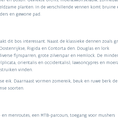
ldzame planten. In de verschillende vennen komt bruine 
nders en gewone pad.
kt dit bos interessant. Naast de klassieke dennen zoals g
Oostenrijkse, Rigida en Contorta den. Douglas en lork
iverse fijnsparren, grote zilverspar en Hemlock. De minde
plicata, orientalis en occidentalis), lawsoncypres en moer
struiken vinden.
e eik. Daarnaast vormen zomereik, beuk en ruwe berk de
mse soorten.
er- en menroutes, een MTB-parcours, toegang voor mushers