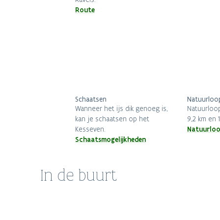
Route
Schaatsen
Natuurloo
Wanneer het ijs dik genoeg is,
Natuurloop
kan je schaatsen op het
9,2 km en 
Natuurloo
Kesseven.
Schaatsmogelijkheden
Meerdaagse trektocht langs
Biv
In de buurt
Kempense bivakzones