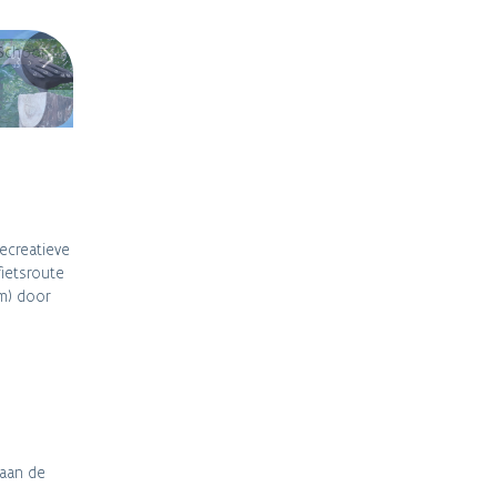
 Schoor
recreatieve
fietsroute
km) door
 aan de
.