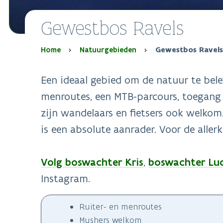
Gewestbos Ravels
Kruimelpad
Home
Natuurgebieden
Gewestbos Ravels
Een ideaal gebied om de natuur te belev
menroutes, een MTB-parcours, toegang 
zijn wandelaars en fietsers ook welko
is een absolute aanrader. Voor de aller
Volg boswachter Kris
,
boswachter Lu
Instagram.
Ruiter- en menroutes
Mushers welkom