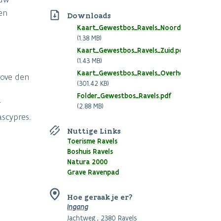
en
Downloads
Document
Kaart_Gewestbos_Ravels_Noord.pdf
(1.38 MB)
Document
Kaart_Gewestbos_Ravels_Zuid.pdf
(1.43 MB)
Document
Kaart_Gewestbos_Ravels_Overheide.pdf
rove den
(301.42 KB)
Document
Folder_Gewestbos_Ravels.pdf
r
(2.88 MB)
ascypres.
Nuttige Links
Toerisme Ravels
Boshuis Ravels
Natura 2000
Grave Ravenpad
Hoe geraak je er?
Ingang
Jachtweg , 2380 Ravels