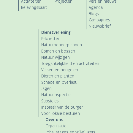
Main
Activiteiten
Projecten
Pers en nieuws
Belevingskaart
Agenda
navigation
Blogs
Campagnes
Nieuwsbrief
Dienstverlening
E-loketten
Natuurbeheerplannen
Bomen en bossen
Natuur wijzigen
Toegankelijkheid en activiteiten
Vissen en hengelen
Dieren en planten
Schade en overlast
Jagen
Natuurinspectie
Subsidies
Inspraak van de burger
Voor lokale besturen
Over ons
Organisatie
Jobs, stages en vrijwilligers