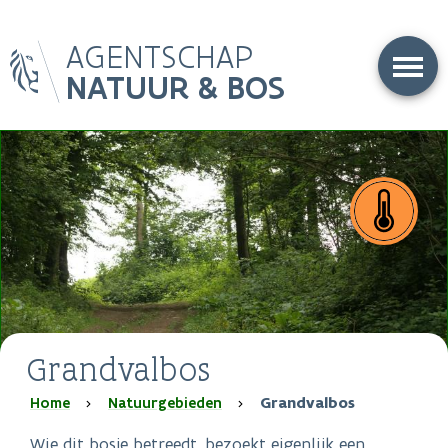
Overslaan
AGENTSCHAP
en
naar
NATUUR & BOS
de
inhoud
gaan
Grandvalbos
Kruimelpad
Home
Natuurgebieden
Grandvalbos
Wie dit bosje
betreedt, bezoekt eigenlijk een