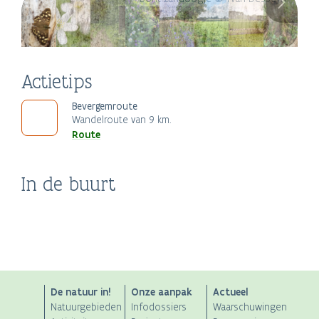
Actietips
Bevergemroute
Wandelroute van 9 km.
Route
Transfo-site
In de buurt
Kinderboerderij
Provinciedomein De
Zwevegem
Stad Kortrijk
Bokkeslot
Gavers
ANB
De natuur in!
Onze aanpak
Actueel
Natuurgebieden
Infodossiers
Waarschuwingen