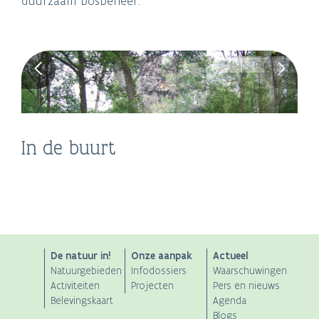
duurzaam bosbeheer.
© Dany Ruysen
Museum van het Kamp
Passantenhaven
In de buurt
van Beverlo
Leopoldsburg
Zwembad De Merel
't Speelboerderijtje
ANB
De natuur in!
Onze aanpak
Actueel
Natuurgebieden
Infodossiers
Waarschuwingen
Main
Activiteiten
Projecten
Pers en nieuws
Belevingskaart
Agenda
navigation
Blogs