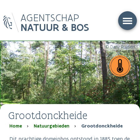
Overslaan
AGENTSCHAP
en
naar
NATUUR & BOS
de
inhoud
gaan
© Dany Ruysen
Grootdonckheide
Kruimelpad
Home
Natuurgebieden
Grootdonckheide
Dit prachtige domeinbos ontstond in 1885 toen de