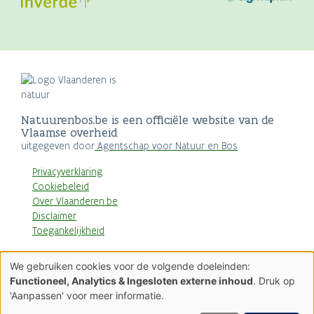
Natuurenbos.be is een officiële website van de
Vlaamse overheid
uitgegeven door
Agentschap voor Natuur en Bos
Privacyverklaring
Cookiebeleid
Over Vlaanderen.be
Disclaimer
Toegankelijkheid
AGENTSCHAP
We gebruiken cookies voor de volgende doeleinden:
NATUUR & BOS
Gebruik
Functioneel, Analytics & Ingesloten externe inhoud
. Druk op
van
'Aanpassen' voor meer informatie.
persoonsgegevens
en