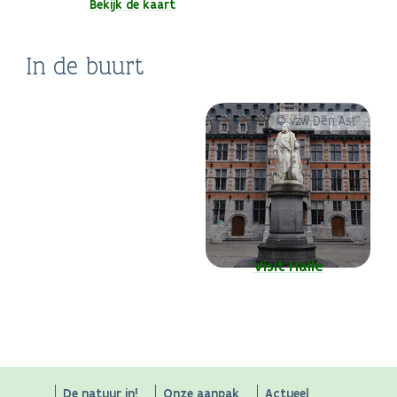
Bekijk de kaart
Provinciedomein
In de buurt
Huizingen
Zoniënwoud
Rozentuin Coloma
© vzw Den Ast
Visit Halle
Visit Brussels
De natuur in!
Onze aanpak
Actueel