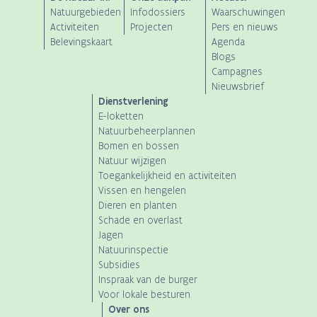
ANB
Natuurgebieden
Infodossiers
Waarschuwingen
Main
Activiteiten
Projecten
Pers en nieuws
Belevingskaart
Agenda
navigation
Blogs
Campagnes
Nieuwsbrief
Dienstverlening
E-loketten
Natuurbeheerplannen
Bomen en bossen
Natuur wijzigen
Toegankelijkheid en activiteiten
Vissen en hengelen
Dieren en planten
Schade en overlast
Jagen
Natuurinspectie
Subsidies
Inspraak van de burger
Voor lokale besturen
Over ons