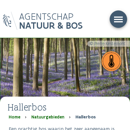
Overslaan
AGENTSCHAP
en
naar
NATUUR & BOS
de
inhoud
gaan
© Pierre Kestemont
Hallerbos
Kruimelpad
Home
Natuurgebieden
Hallerbos
Een prachtig bos waarin het zeer aangenaam is