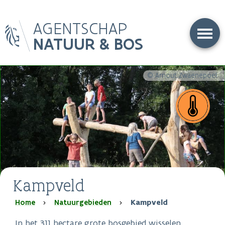
Overslaan
AGENTSCHAP
en
naar
NATUUR & BOS
de
inhoud
gaan
© Arnout Zwaenepoel
Kampveld
Kruimelpad
Home
Natuurgebieden
Kampveld
In het 311 hectare grote bosgebied wisselen