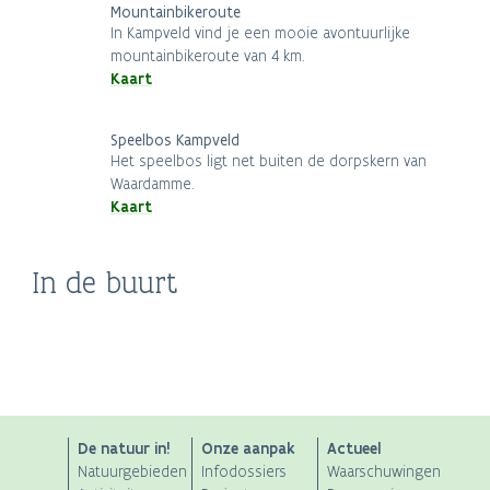
Mountainbikeroute
In Kampveld vind je een mooie avontuurlijke
mountainbikeroute van 4 km.
Kaart
Speelbos Kampveld
Het speelbos ligt net buiten de dorpskern van
Waardamme.
Kaart
In de buurt
Eeuwenoud Brugge
Damme
Kasteel Wijnendale
Historium Brugge
ANB
De natuur in!
Onze aanpak
Actueel
Natuurgebieden
Infodossiers
Waarschuwingen