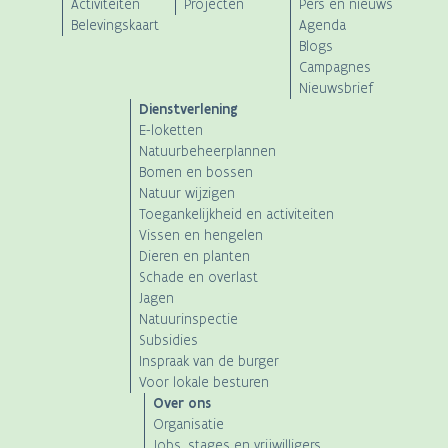
Main
Activiteiten
Projecten
Pers en nieuws
Belevingskaart
Agenda
navigation
Blogs
Campagnes
Nieuwsbrief
Dienstverlening
E-loketten
Natuurbeheerplannen
Bomen en bossen
Natuur wijzigen
Toegankelijkheid en activiteiten
Vissen en hengelen
Dieren en planten
Schade en overlast
Jagen
Natuurinspectie
Subsidies
Inspraak van de burger
Voor lokale besturen
Over ons
Organisatie
Jobs, stages en vrijwilligers