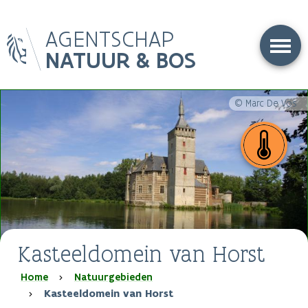
Overslaan
AGENTSCHAP
en
naar
NATUUR & BOS
de
inhoud
gaan
© Marc De Vos
Kasteeldomein van Horst
Kruimelpad
Home
Natuurgebieden
Kasteeldomein van Horst