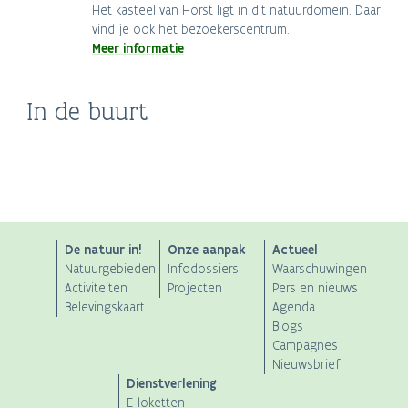
Het kasteel van Horst ligt in dit natuurdomein. Daar
vind je ook het bezoekerscentrum.
Meer informatie
Bezoekerscentrum
In de buurt
Hagelandse wijn
De Plas van Rotselaar
Leuven
ANB
De natuur in!
Onze aanpak
Actueel
Natuurgebieden
Infodossiers
Waarschuwingen
Main
Activiteiten
Projecten
Pers en nieuws
Belevingskaart
Agenda
navigation
Blogs
Campagnes
Nieuwsbrief
Dienstverlening
E-loketten