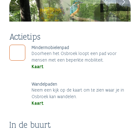
© Reinhart Cromphout
Actietips
Mindermobielenpad
Doorheen het Osbroek loopt een pad voor
mensen met een beperkte mobiliteit.
Kaart
Wandelpaden
Neem een kijk op de kaart om te zien waar je in
Osbroek kan wandelen.
Kaart
Natuurgebied
In de buurt
't Gasthuys - Stedelijk
Gerstjens
Stad Aalst
Museum Aalst