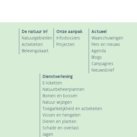
ANB
De natuur in!
Onze aanpak
Actueel
Natuurgebieden
Infodossiers
Waarschuwingen
Main
Activiteiten
Projecten
Pers en nieuws
Belevingskaart
Agenda
navigation
Blogs
Campagnes
Nieuwsbrief
Dienstverlening
E-loketten
Natuurbeheerplannen
Bomen en bossen
Natuur wijzigen
Toegankelijkheid en activiteiten
Vissen en hengelen
Dieren en planten
Schade en overlast
Jagen