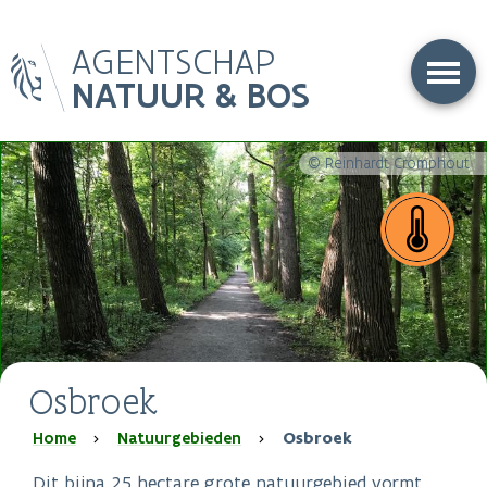
Overslaan
AGENTSCHAP
en
naar
NATUUR & BOS
de
inhoud
gaan
© Reinhardt Cromphout
Osbroek
Kruimelpad
Home
Natuurgebieden
Osbroek
Dit bijna 25 hectare grote natuurgebied vormt