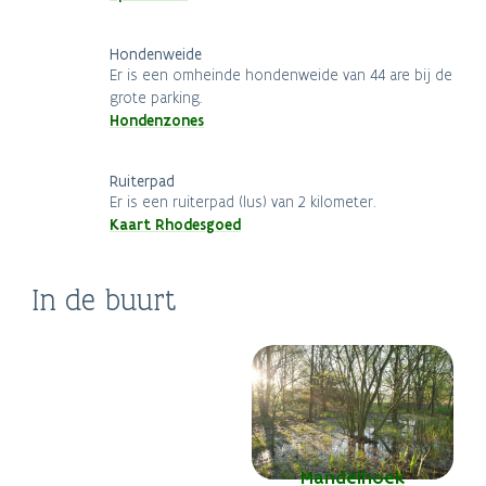
Hondenweide
Er is een omheinde hondenweide van 44 are bij de
grote parking.
Hondenzones
Ruiterpad
Er is een ruiterpad (lus) van 2 kilometer.
Kaart Rhodesgoed
Stedelijke musea
In de buurt
Provinciedomein
Izegem
Wielermuseum
Wallemote-Wolvenhof
Mandelhoek