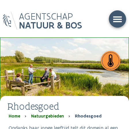
Overslaan
AGENTSCHAP
en
naar
NATUUR & BOS
de
inhoud
gaan
Rhodesgoed
Kruimelpad
Home
Natuurgebieden
Rhodesgoed
Ondanks haar jonge leeftijd telt dit domein al een