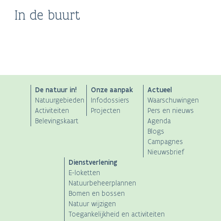
Museum Cabour WO II
In de buurt
ontdekkingsboerderij,
en 2/4 Lansiers
Bray-dunes
Ghyvelde
ANB
De natuur in!
Onze aanpak
Actueel
Natuurgebieden
Infodossiers
Waarschuwingen
Main
Activiteiten
Projecten
Pers en nieuws
Belevingskaart
Agenda
navigation
Blogs
Campagnes
Nieuwsbrief
Dienstverlening
E-loketten
Natuurbeheerplannen
Bomen en bossen
Natuur wijzigen
Toegankelijkheid en activiteiten