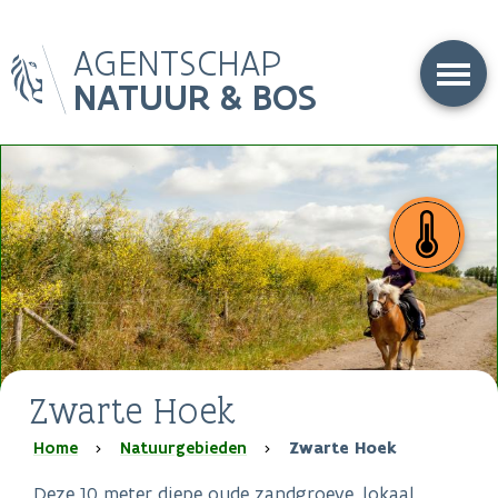
Overslaan
AGENTSCHAP
en
naar
NATUUR & BOS
de
inhoud
gaan
Zwarte Hoek
Kruimelpad
Home
Natuurgebieden
Zwarte Hoek
Deze 10 meter diepe oude zandgroeve, lokaal