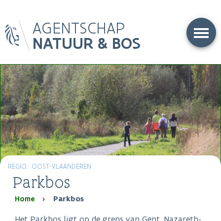
Overslaan
AGENTSCHAP
en
naar
NATUUR & BOS
de
inhoud
gaan
REGIO
OOST-VLAANDEREN
Parkbos
Kruimelpad
Home
Parkbos
Het Parkbos ligt op de grens van Gent, Nazareth-