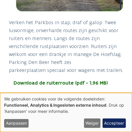
Verken het Parkbos in stap, draf of galop. Twee
lusvormige, onverharde routes zijn geschikt voor
ruiters en menners. Langs de routes zijn
verschillende rustplaatsen voorzien. Ruiters zijn
welkom voor een drankje in manege De Hoefslag.
Parking Den Beer heeft zes
parkeerplaatsen speciaal voor wagens met trailers.
Download de ruiterroute (pdf - 1,96 MB)
We gebruiken cookies voor de volgende doeleinden:
Langere ruiterroutes
Gebruik
Functioneel, Analytics & Ingesloten externe inhoud
. Druk op
van
'Aanpassen' voor meer informatie.
persoonsgegevens
en
cookies
Aanpassen
Weiger
Accepteer