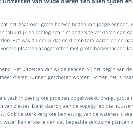
uitzetten van wilde dieren ten allen tijden en
dat het gaat over grote hoeveelheden van jonge eenden, 
onnatuurlijk en ecologisch niet anders te verklaren dan da
den. Het was duidelijk dat de dieren tam waren en de nab
 voedselplaatsen aangetroffen met grote hoeveelheden ko
opend. Het uitzetten van wilde eenden bij het begin van d
n meer dieren kunnen geschoten worden. Echter, het is naa
n, vaak in zeer grote groepen opgekweekt, brengt grote ri
n van ziektes. Denk daarbij aan de vogelgriep die intusse
st. Ook de sterk vergrote bemesting van de wateren is zee
et water kan ertoe leiden dat bepaalde zeldzame planten v