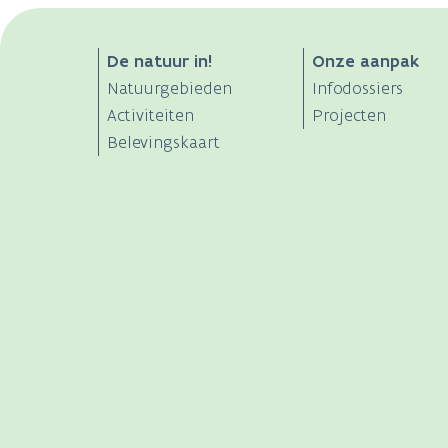
ANB
De natuur in!
Onze aanpak
Natuurgebieden
Infodossiers
Main
Activiteiten
Projecten
Belevingskaart
navigation