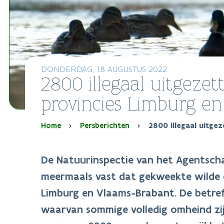
DONDERDAG, 18 AUGUSTUS 2022
2800 illegaal uitgezet
provincies Limburg e
Kruimelpad
Home
Persberichten
2800 illegaal uitge
De Natuurinspectie van het Agentscha
meermaals vast dat gekweekte wilde ee
Limburg en Vlaams-Brabant. De betreff
waarvan sommige volledig omheind zij