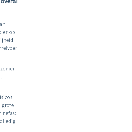
 overal
van
t er op
ijheid
rrelvoer
e zomer
st
sico’s
n grote
r nefast
olledig