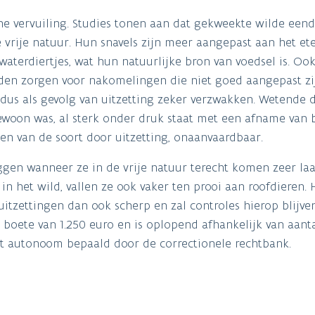
he vervuiling. Studies tonen aan dat gekweekte wilde eend
vrije natuur. Hun snavels zijn meer aangepast aan het et
aterdiertjes, wat hun natuurlijke bron van voedsel is. Oo
den zorgen voor nakomelingen die niet goed aangepast zi
n dus als gevolg van uitzetting zeker verzwakken. Wetende 
ewoon was, al sterk onder druk staat met een afname van 
en van de soort door uitzetting, onaanvaardbaar.
gen wanneer ze in de vrije natuur terecht komen zeer laa
in het wild, vallen ze ook vaker ten prooi aan roofdieren. 
itzettingen dan ook scherp en zal controles hierop blijve
 boete van 1.250 euro en is oplopend afhankelijk van aanta
aat autonoom bepaald door de correctionele rechtbank.