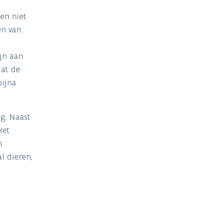
en niet
en van
k
jn aan
dat de
bijna
g. Naast
Het
n
l dieren,