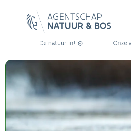
Overslaan
AGENTSCHAP
en
NATUUR & BOS
naar
de
inhoud
De natuur in!
Onze 
gaan