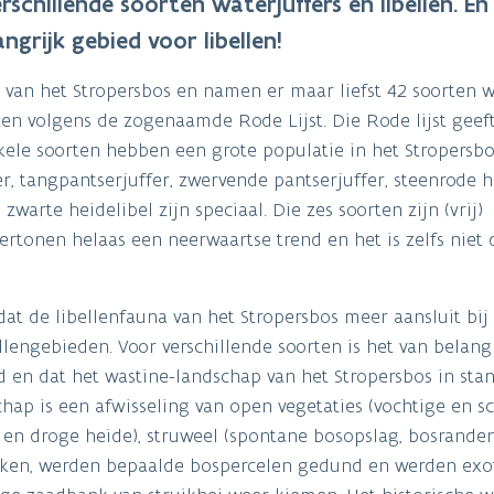
rschillende soorten waterjuffers en libellen. E
angrijk gebied voor libellen!
van het Stropersbos en namen er maar liefst 42 soorten w
n volgens de zogenaamde Rode Lijst. Die Rode lijst geef
kele soorten hebben een grote populatie in het Stropersbo
r, tangpantserjuffer, zwervende pantserjuffer, steenrode h
zwarte heidelibel zijn speciaal. Die zes soorten zijn (vrij)
rtonen helaas een neerwaartse trend en het is zelfs niet 
t de libellenfauna van het Stropersbos meer aansluit bij
lengebieden. Voor verschillende soorten is het van belang
 en dat het wastine-landschap van het Stropersbos in sta
ap is een afwisseling van open vegetaties (vochtige en sc
 en droge heide), struweel (spontane bosopslag, bosrande
eiken, werden bepaalde bospercelen gedund en werden exo