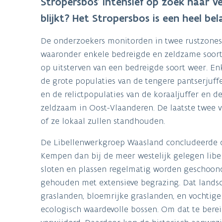
Stropersbos’ intensief op zoek naar ve
blijkt? Het Stropersbos is een heel bel
De onderzoekers monitorden in twee rustzones 
waaronder enkele bedreigde en zeldzame soorte
op uitsterven van een bedreigde soort weer. En
de grote populaties van de tengere pantserjuffe
en de relictpopulaties van de koraaljuffer en de 
zeldzaam in Oost-Vlaanderen. De laatste twee ve
of ze lokaal zullen standhouden.
De Libellenwerkgroep Waasland concludeerde da
Kempen dan bij de meer westelijk gelegen libel
sloten en plassen regelmatig worden geschoond
gehouden met extensieve begrazing. Dat landsch
graslanden, bloemrijke graslanden, en vochtige
ecologisch waardevolle bossen. Om dat te ber