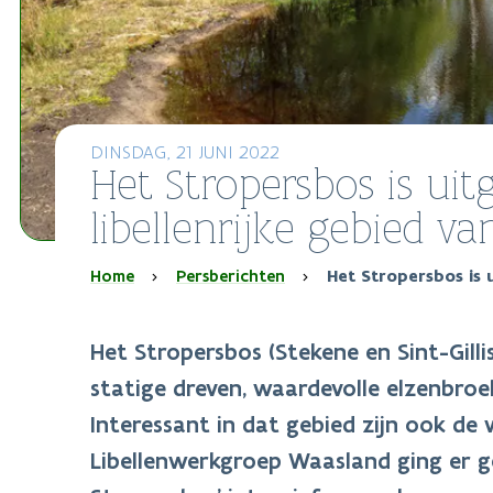
DINSDAG, 21 JUNI 2022
Het Stropersbos is uit
libellenrijke gebied v
Kruimelpad
Home
Persberichten
Het Stropersbos is u
Het Stropersbos (Stekene en Sint-Gilli
statige dreven, waardevolle elzenbroe
Interessant in dat gebied zijn ook de
Libellenwerkgroep Waasland ging er ge