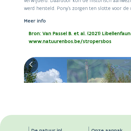
verwijderd. Daardoor kon de historisch aanwezi
werd hersteld. Pony’s zorgen ten slotte voor de
Meer info
Bron: Van Passel B. et al. (2021) Libellenf
www.natuurenbos.be/stropersbos
De natuur in!
Onze aanpak