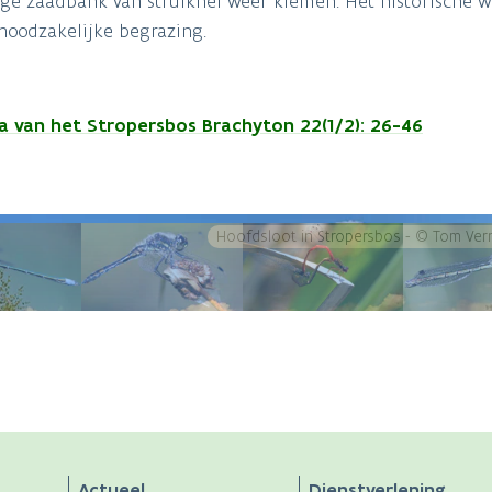
ge zaadbank van struikhei weer kiemen. Het historische w
 noodzakelijke begrazing.
auna van het Stropersbos Brachyton 22(1/2): 26-46
Hoofdsloot in Stropersbos - © Tom Ve
Actueel
Dienstverlening