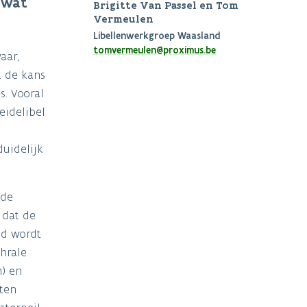
n wat
Brigitte Van Passel en Tom
Vermeulen
Libellenwerkgroep Waasland
tomvermeulen@proximus.be
aar,
t de kans
s. Vooral
eidelibel
duidelijk
 de
 dat de
nd wordt
hrale
n) en
ten