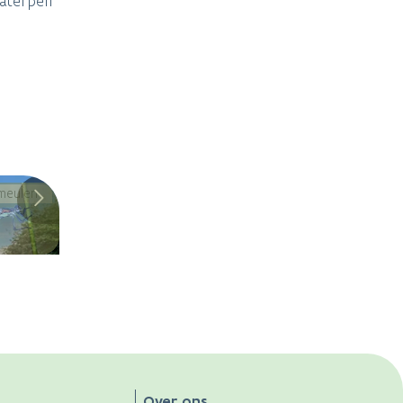
aterpeil
rmeulen
Over ons