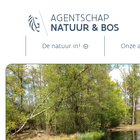
Overslaan
AGENTSCHAP
en
NATUUR & BOS
naar
de
inhoud
De natuur in!
Onze 
gaan