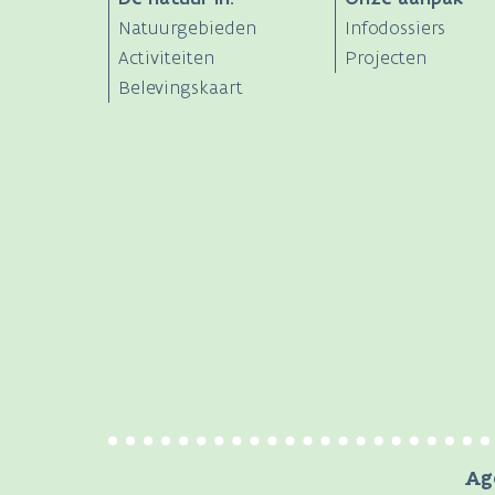
ANB
Natuurgebieden
Infodossiers
Main
Activiteiten
Projecten
Belevingskaart
navigation
Ag