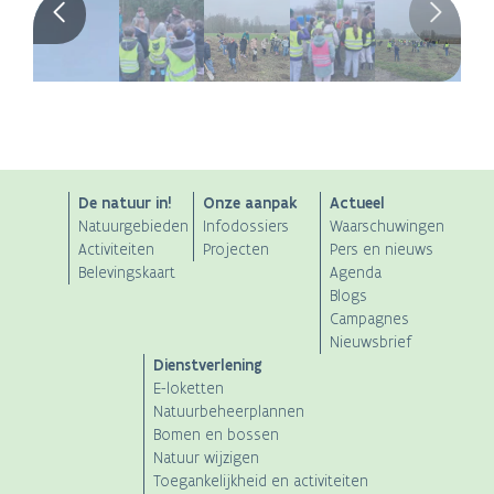
ANB
De natuur in!
Onze aanpak
Actueel
Natuurgebieden
Infodossiers
Waarschuwingen
Main
Activiteiten
Projecten
Pers en nieuws
Belevingskaart
Agenda
navigation
Blogs
Campagnes
Nieuwsbrief
Dienstverlening
E-loketten
Natuurbeheerplannen
Bomen en bossen
Natuur wijzigen
Toegankelijkheid en activiteiten