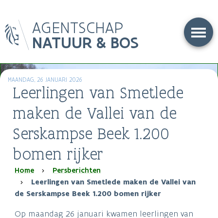
Overslaan
AGENTSCHAP
en
naar
NATUUR & BOS
de
inhoud
gaan
MAANDAG, 26 JANUARI 2026
Leerlingen van Smetlede
maken de Vallei van de
Serskampse Beek 1.200
bomen rijker
Kruimelpad
Home
Persberichten
Leerlingen van Smetlede maken de Vallei van
de Serskampse Beek 1.200 bomen rijker
Op maandag 26 januari kwamen leerlingen van