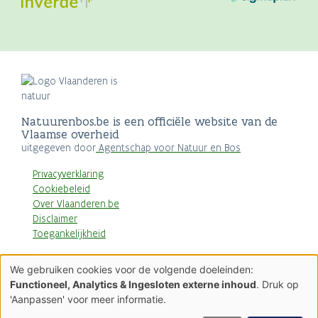
Natuurenbos.be is een officiële website van de
Vlaamse overheid
uitgegeven door
Agentschap voor Natuur en Bos
Privacyverklaring
Cookiebeleid
Over Vlaanderen.be
Disclaimer
Toegankelijkheid
AGENTSCHAP
We gebruiken cookies voor de volgende doeleinden:
NATUUR & BOS
Gebruik
Functioneel, Analytics & Ingesloten externe inhoud
. Druk op
van
'Aanpassen' voor meer informatie.
persoonsgegevens
en