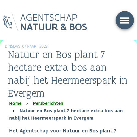
Overslaan
AGENTSCHAP
en
naar
NATUUR & BOS
de
inhoud
gaan
DINSDAG, 07 MAART 2023
Natuur en Bos plant 7
hectare extra bos aan
nabij het Heermeerspark in
Evergem
Kruimelpad
Home
Persberichten
Natuur en Bos plant 7 hectare extra bos aan
nabij het Heermeerspark in Evergem
Het Agentschap voor Natuur en Bos plant 7