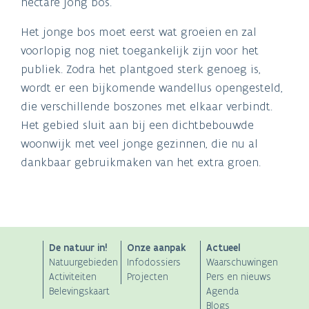
hectare jong bos.
Het jonge bos moet eerst wat groeien en zal
voorlopig nog niet toegankelijk zijn voor het
publiek. Zodra het plantgoed sterk genoeg is,
wordt er een bijkomende wandellus opengesteld,
die verschillende boszones met elkaar verbindt.
Het gebied sluit aan bij een dichtbebouwde
woonwijk met veel jonge gezinnen, die nu al
dankbaar gebruikmaken van het extra groen.
ANB
De natuur in!
Onze aanpak
Actueel
Natuurgebieden
Infodossiers
Waarschuwingen
Main
Activiteiten
Projecten
Pers en nieuws
Belevingskaart
Agenda
navigation
Blogs