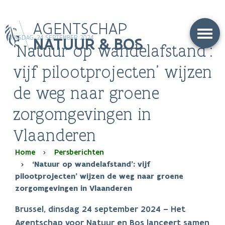
Overslaan
AGENTSCHAP
en
naar
NATUUR & BOS
DINSDAG, 24 SEPTEMBER 2024
‘Natuur op wandelafstand’:
de
inhoud
vijf pilootprojecten’ wijzen
gaan
de weg naar groene
zorgomgevingen in
Vlaanderen
Kruimelpad
Home
Persberichten
‘Natuur op wandelafstand’: vijf
pilootprojecten’ wijzen de weg naar groene
zorgomgevingen in Vlaanderen
Brussel, dinsdag 24 september 2024 – Het
Agentschap voor Natuur en Bos lanceert samen