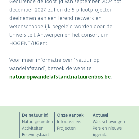
Gedurende de looptijd van september 2024 tot
december 2027, zullen de 5 pilootprojecten
deelnemen aan een lerend netwerk en
wetenschappelijk begeleid worden door de
Universiteit Antwerpen en het consortium
HOGENT/UGent.
Voor meer informatie over ‘Natuur op
wandelafstand’, bezoek de website
natuuropwandelafstand.natuurenbos.be
.
ANB
De natuur in!
Onze aanpak
Actueel
Natuurgebieden
Infodossiers
Waarschuwingen
Main
Activiteiten
Projecten
Pers en nieuws
Belevingskaart
Agenda