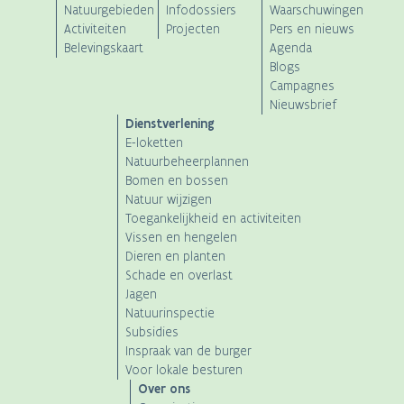
Natuurgebieden
Infodossiers
Waarschuwingen
Main
Activiteiten
Projecten
Pers en nieuws
Belevingskaart
Agenda
navigation
Blogs
Campagnes
Nieuwsbrief
Dienstverlening
E-loketten
Natuurbeheerplannen
Bomen en bossen
Natuur wijzigen
Toegankelijkheid en activiteiten
Vissen en hengelen
Dieren en planten
Schade en overlast
Jagen
Natuurinspectie
Subsidies
Inspraak van de burger
Voor lokale besturen
Over ons