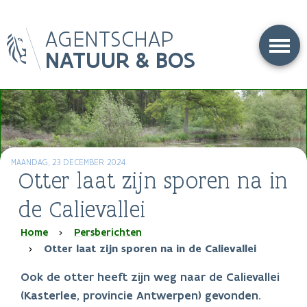
Overslaan
AGENTSCHAP
en
naar
NATUUR & BOS
de
inhoud
gaan
MAANDAG, 23 DECEMBER 2024
Otter laat zijn sporen na in
de Calievallei
Kruimelpad
Home
Persberichten
Otter laat zijn sporen na in de Calievallei
Ook de otter heeft zijn weg naar de Calievallei
(Kasterlee, provincie Antwerpen) gevonden.