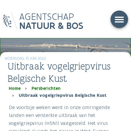
Overslaan
AGENTSCHAP
en
naar
NATUUR & BOS
de
inhoud
gaan
WOENSDAG, 15 JUNI 2022
Uitbraak vogelgriepvirus
Belgische Kust
Kruimelpad
Home
Persberichten
Uitbraak vogelgriepvirus Belgische Kust
De voorbije weken werd in onze omringende
landen een versterkte uitbraak van het
vogelgriepvirus (H5N1) vastgesteld. Het virus
circuleert al sinds het najaar in West-Europa,