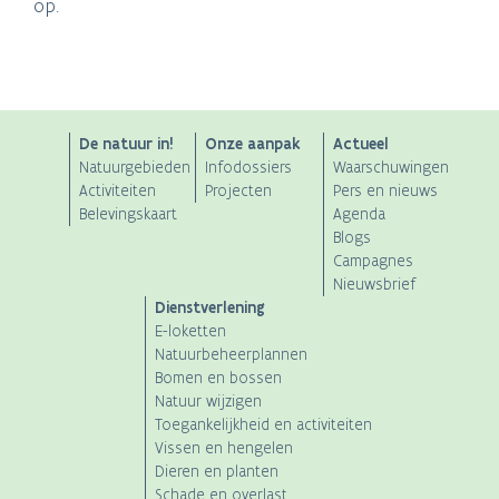
op.
ANB
De natuur in!
Onze aanpak
Actueel
Natuurgebieden
Infodossiers
Waarschuwingen
Main
Activiteiten
Projecten
Pers en nieuws
Belevingskaart
Agenda
navigation
Blogs
Campagnes
Nieuwsbrief
Dienstverlening
E-loketten
Natuurbeheerplannen
Bomen en bossen
Natuur wijzigen
Toegankelijkheid en activiteiten
Vissen en hengelen
Dieren en planten
Schade en overlast