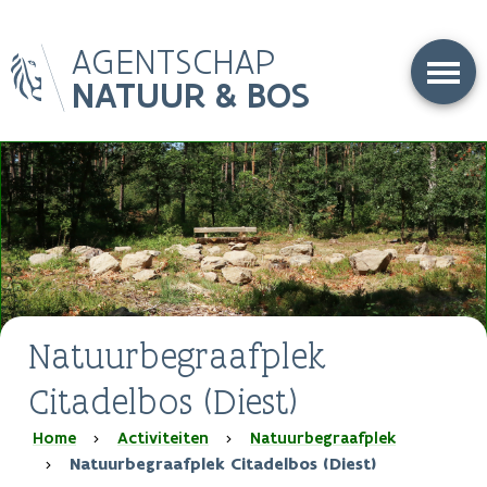
Overslaan
AGENTSCHAP
en
naar
NATUUR & BOS
de
inhoud
gaan
Natuurbegraafplek
Citadelbos (Diest)
Kruimelpad
Home
Activiteiten
Natuurbegraafplek
Natuurbegraafplek Citadelbos (Diest)