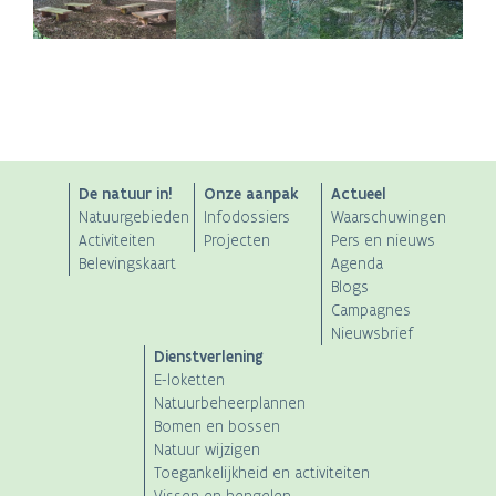
ANB
De natuur in!
Onze aanpak
Actueel
Natuurgebieden
Infodossiers
Waarschuwingen
Main
Activiteiten
Projecten
Pers en nieuws
Belevingskaart
Agenda
navigation
Blogs
Campagnes
Nieuwsbrief
Dienstverlening
E-loketten
Natuurbeheerplannen
Bomen en bossen
Natuur wijzigen
Toegankelijkheid en activiteiten