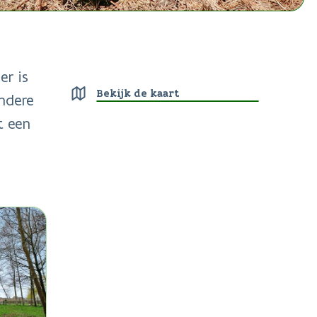
er is
Bekijk de kaart
ndere
t een