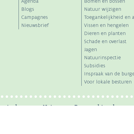
Agenda
Bomen en bossen
Blogs
Natuur wijzigen
Campagnes
Toegankelijkheid en a
Nieuwsbrief
Vissen en hengelen
Dieren en planten
Schade en overlast
Jagen
Natuurinspectie
Subsidies
Inspraak van de burg
Voor lokale besturen
entschap voor Natuur en Bos werkt ook mee a