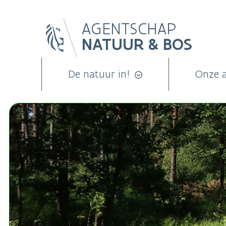
Overslaan
AGENTSCHAP
en
NATUUR & BOS
naar
de
inhoud
De natuur in!
Onze 
gaan