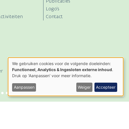
Publicaties
Logo's
ctiviteiten
Contact
We gebruiken cookies voor de volgende doeleinden:
Gebruik
Functioneel, Analytics & Ingesloten externe inhoud
.
er
van
Druk op 'Aanpassen' voor meer informatie.
persoonsgegevens
en
cookies
Aanpassen
Weiger
Accepteer
an: