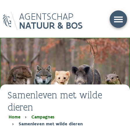
Overslaan
AGENTSCHAP
en
naar
NATUUR & BOS
de
inhoud
gaan
Samenleven met wilde
dieren
Kruimelpad
Home
Campagnes
Samenleven met wilde dieren