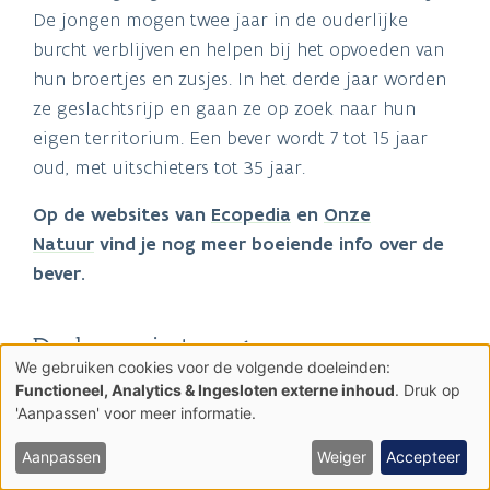
De jongen mogen twee jaar in de ouderlijke
burcht verblijven en helpen bij het opvoeden van
hun broertjes en zusjes. In het derde jaar worden
ze geslachtsrijp en gaan ze op zoek naar hun
eigen territorium. Een bever wordt 7 tot 15 jaar
oud, met uitschieters tot 35 jaar.
Op de websites van
Ecopedia
en
Onze
Natuur
vind je nog meer boeiende info over de
bever.
De bever is terug: voor- en
We gebruiken cookies voor de volgende doeleinden:
Gebruik
nadelen
Functioneel, Analytics & Ingesloten externe inhoud
. Druk op
van
'Aanpassen' voor meer informatie.
persoonsgegevens
Voordelen: betere waterhuishouding, betere
en
cookies
waterkwaliteit, meer biodiversiteit
Aanpassen
Weiger
Accepteer