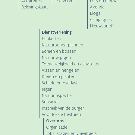
Main
Activiteiten
Projecten
Pers en nieuws
Belevingskaart
Agenda
navigation
Blogs
Campagnes
Nieuwsbrief
Dienstverlening
E-loketten
Natuurbeheerplannen
Bomen en bossen
Natuur wijzigen
Toegankelijkheid en activiteiten
Vissen en hengelen
Dieren en planten
Schade en overlast
Jagen
Natuurinspectie
Subsidies
Inspraak van de burger
Voor lokale besturen
Over ons
Organisatie
Jobs, stages en vrijwilligers