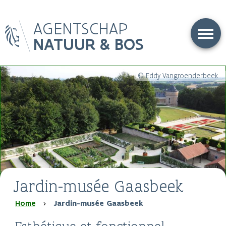
Overslaan
AGENTSCHAP
en
naar
NATUUR & BOS
de
inhoud
gaan
© Eddy Vangroenderbeek
Jardin-musée Gaasbeek
Kruimelpad
Home
Jardin-musée Gaasbeek