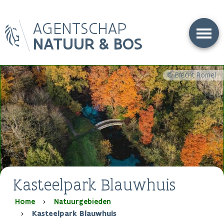
Overslaan
AGENTSCHAP
en
naar
NATUUR & BOS
de
inhoud
gaan
© Brecht Romel
Kasteelpark Blauwhuis
Kruimelpad
Home
Natuurgebieden
Kasteelpark Blauwhuis