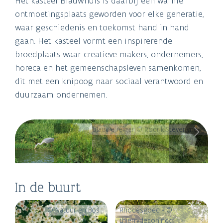
Het kasteel Blauwhuis is daarbij een warme
ontmoetingsplaats geworden voor elke generatie,
waar geschiedenis en toekomst hand in hand
gaan. Het kasteel vormt een inspirerende
broedplaats waar creatieve makers, ondernemers,
horeca en het gemeenschapsleven samenkomen,
dit met een knipoog naar sociaal verantwoord en
duurzaam ondernemen.
blauwe reiger © Rodrik Steverlynck
In de buurt
© Natuur en Bos
Rhodesgoed - ©
thierrydeconinck