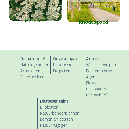
Merelbos
Rhodesgoed
ANB
De natuur in!
Onze aanpak
Actueel
Natuurgebieden
Infodossiers
Waarschuwingen
Main
Activiteiten
Projecten
Pers en nieuws
Belevingskaart
Agenda
navigation
Blogs
Campagnes
Nieuwsbrief
Dienstverlening
E-loketten
Natuurbeheerplannen
Bomen en bossen
Natuur wijzigen