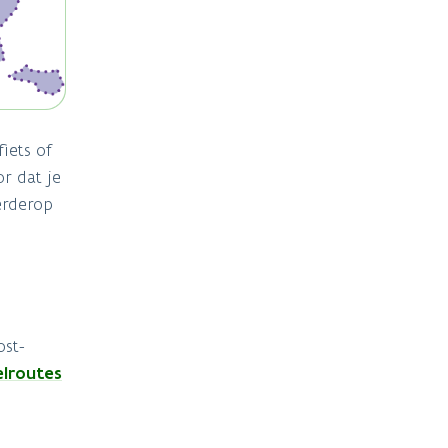
iets of
r dat je
verderop
ost-
lroutes