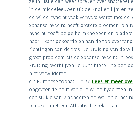
ze in Halle dan weer spreken over snottebell
in de middeleeuwen uit de knollen lijm en z
de wilde hyacint vaak verward wordt met de 
Spaanse hyacint heeft grotere bloemen, blau
hyacint heeft beige helmknoppen en bladeren
naar 1 kant gekeerde en aan de top overhang
richtingen aan de tros. De kruising van de wi
groot probleem als de Spaanse hyacint in bo
kruising overblijven. Je kunt hierbij helpen 
niet verwilderen.
dit Europese topnatuur is?
Lees er meer ove
ongeveer de helft van alle wilde hyacinten i
een stukje van Vlaanderen en Wallonië, het n
plaatsen met een Atlantisch zeeklimaat.