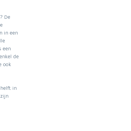
t? De
de
n in een
lle
s een
 enkel de
e ook
helft in
zijn