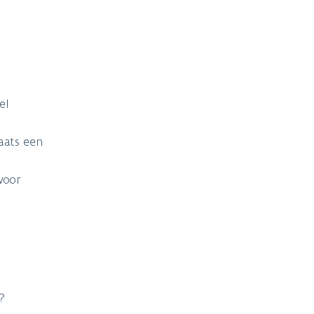
el
aats een
voor
?