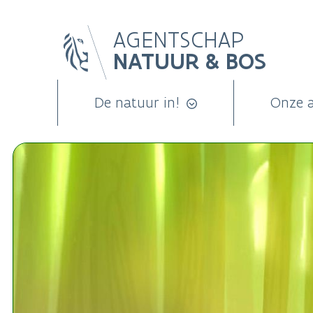
Overslaan
AGENTSCHAP
en
NATUUR & BOS
naar
de
inhoud
De natuur in!
Onze 
gaan