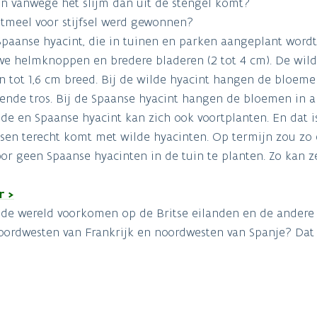
en vanwege het slijm dan uit de stengel komt?
etmeel voor stijfsel werd gewonnen?
Spaanse hyacint, die in tuinen en parken aangeplant word
we helmknoppen en bredere bladeren (2 tot 4 cm). De wil
 tot 1,6 cm breed. Bij de wilde hyacint hangen de bloeme
ende tros. Bij de Spaanse hyacint hangen de bloemen in a
lde en Spaanse hyacint kan zich ook voortplanten. En dat i
ssen terecht komt met wilde hyacinten. Op termijn zou zo
door geen Spaanse hyacinten in de tuin te planten. Zo kan z
r >
n de wereld voorkomen op de Britse eilanden en de andere 
oordwesten van Frankrijk en noordwesten van Spanje? Dat 