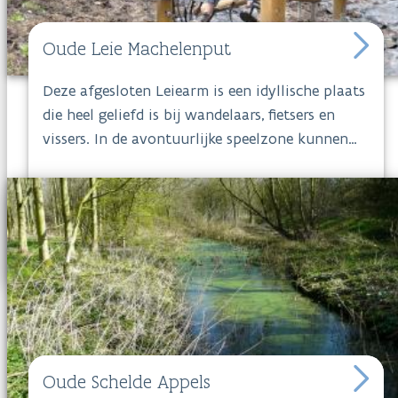
graag hun hol in deze oude bomen. Het oud
kanaal is topwater voor karpervissers.
Oude Leie Machelenput
Deze afgesloten Leiearm is een idyllische plaats
die heel geliefd is bij wandelaars, fietsers en
vissers. In de avontuurlijke speelzone kunnen
kinderen naar hartenlust ravotten.
Oude Leie
Machelenput
is iets meer dan 8 hectare groot
en ligt vlak bij het dorpscentrum van Machelen-
aan-de-Leie.
Oude Schelde Appels