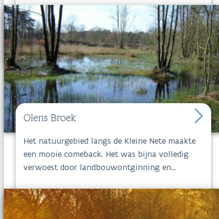
vzw De Notelaer. Bekijk zeker hun website voor
de actuele informatie.Nadien kan je iets drinken
op het terras of cafetaria van de Notelaer.
Olens Broek
Het natuurgebied langs de Kleine Nete maakte
een mooie comeback. Het was bijna volledig
verwoest door landbouwontginning en
verdroging maar staat vandaag opnieuw in
volle bloei. Het
Olens Broek
bestaat uit
verschillende deelgebieden die samen één