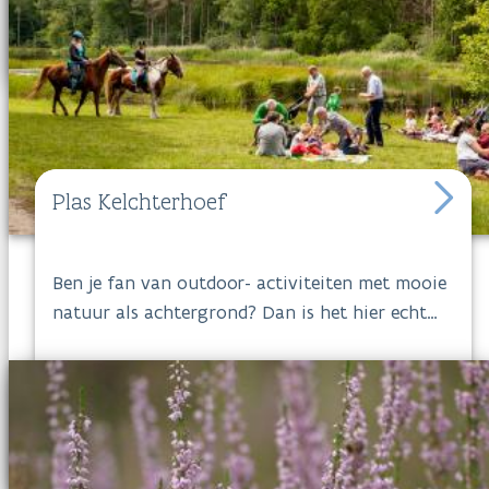
Plas Kelchterhoef
Ben je fan van outdoor- activiteiten met mooie
natuur als achtergrond? Dan is het hier echt
iets voor jou! Klimmen, zeilen, surfen, vissen,
paintball,…het behoort allemaal tot de
mogelijkheden. Hou je het liever wat rustiger,
dan kan je in
de Plas
ook genieten van een
aangename wandeling.