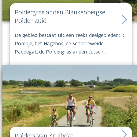
Poldergraslanden Blankenbergse
Polder Zuid
De gebied bestaat uit een reeks deelgebieden: 't
Pompje, het Hagebos, de Schorreweide,
Paddegat, de Poldergraslanden tussen
Klemskerke en Vlissegem, de Put van Vlissegem,
de Schobbejak, de Weiden Noordede, de
Meetkerkse Moeren
en Kwetshage. Het
Agentschap voor Natuur en Bos beheert in
totaal een kleine 500 hectare in
de
Blankenbergse Polder Zuid
.
Polders van Kruibeke