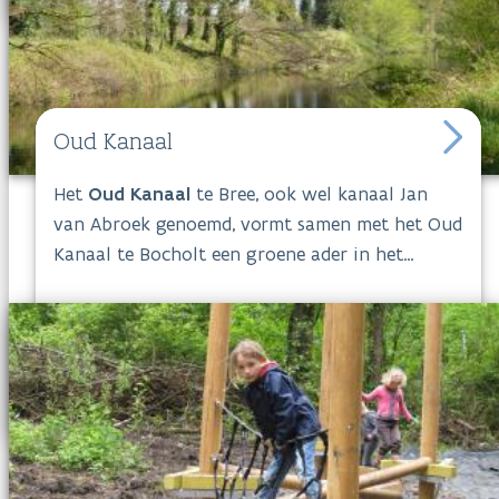
waterdicht schoeisel!
Volg boswachter Reinhart Cromphout
via
Instagram
.
Oud Kanaal
Het
Oud Kanaal
te Bree, ook wel kanaal Jan
van Abroek genoemd, vormt samen met het Oud
Kanaal te Bocholt een groene ader in het
landbouwlandschap. Het verbindt de
woonkernen van Beek en Bocholt met elkaar en
is slechts 5.6 ha groot. Toch maakt zijn ligging
het zeer populair voor natuurbeleving en
ontspanning dichtbij huis. Het is een stilstaand
water omgeven door oude, statige inlandse en
Amerikaanse eiken. Het water is een trekpleister
voor wilde eenden. Spechten bouwen maar al te