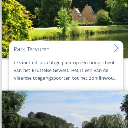
vergezichten. Je kunt in
Park
Ter Rijst
wandelen in alle rust. In het voorjaar kun je
hier volop genieten van de mooie
bloemenpracht.
Park Tervuren
Je vindt dit prachtige park op een boogscheut
van het Brusselse Gewest. Het is een van de
Vlaamse toegangspoorten tot het Zoniënwoud.
De monumentale overblijfselen van een rijk
verleden geven extra flair aan deze groene oase.
Een wandeling tussen majestueuze eiken en
beuken, langs elegante Franse tuinen, vijvers en
bloemperken, is een verademing na een dag in
het drukke Brussel. Combineer je wandeling in