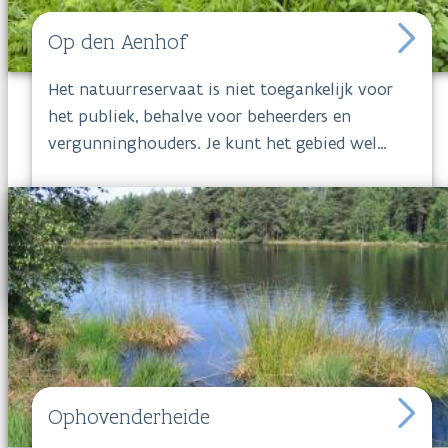
Op den Aenhof
Het natuurreservaat is niet toegankelijk voor
het publiek, behalve voor beheerders en
vergunninghouders. Je kunt het gebied wel
bekijken vanaf de Asseweg en de landweg, die in
het verlengde van de Asseweg en langs de
spoorweg ligt. Misschien zie je wel één van de
vele vogels die er regelmatig vertoeven. Voor
overwinteraars en doortrekkers is
Op den
Aenhof
namelijk erg belangrijk, vooral dan voor
eenden en steltlopers.
Ophovenderheide