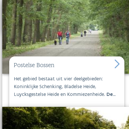
winters. In de vallei komt historisch permanent
grasland, talrijke oude landschapselementen,
bossen en struikgewas voor.
De
Poortersbossen
is nog in volle ontwikkeling
en zal alleen nog maar mooier worden.
Voorlopig kan je al een kleine wandeling maken.
En kom ook eens het junglepaadje testen.
Postelse Bossen
Het gebied bestaat uit vier deelgebieden:
Koninklijke Schenking, Bladelse Heide,
Luycksgestelse Heide en Kommiezenheide.
De
Postelse Bossen
is een prachtig wandelgebied
vlakbij de abdij van Postel maar je kunt ook
ruiteren via het ruiternetwerk.