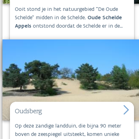
Ooit stond je in het natuurgebied "De Oude
Schelde" midden in de Schelde.
Oude Schelde
Appels
ontstond doordat de Schelde er in de
19de eeuw werd rechtgetrokken. Tot dan
meanderde ze nog op meerdere plaatsen tussen
Gent en Dendermonde. Nadien verdween niet
alleen de Scheldemeander, maar kwamen de
vochtige meersen van Berlare in Appels te
liggen. Deze vochtige meersen werden in de
zomer gebruikt als grasland en in de winter als
opvangbekken voor het overtollige water. Het
open water is nog deels aanwezig, maar op de
meeste plaatsen heeft het land het water
Oudsberg
ingenomen.
Op deze zandige landduin, die bijna 90 meter
boven de zeespiegel uitsteekt, komen unieke
Volg boswachter Reinhart Cromphout