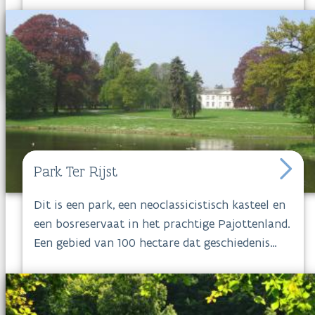
zorgen voor een boeiend waterleven.
Park
Schaveys
is bijna 55 hectare groot en
verrassend ongerept. Aan de zuidkant van het
park kun je met je hond terecht in een van de
grootste hondenlosloopzones van Vlaanderen.
Park Ter Rijst
Dit is een park, een neoclassicistisch kasteel en
een bosreservaat in het prachtige Pajottenland.
Een gebied van 100 hectare dat geschiedenis
uitademt en uitpakt met talrijke inheemse
bomen, prachtige zeldzame bloemen, een
wervelend dierenbestand en fenomenale