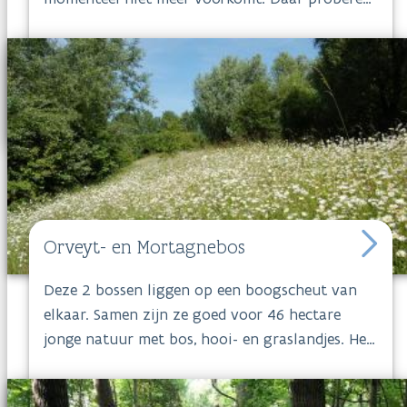
we in deze beekvallei verandering in te brengen
dankzij aangepast natuurbeheer.
De
Ortolaan
maakt deel uit van het wandelgebied
Molhem-Hoksent, een ideale plek voor een
ontspannende en afwisselende wandeling.
Orveyt- en Mortagnebos
Deze 2 bossen liggen op een boogscheut van
elkaar. Samen zijn ze goed voor 46 hectare
jonge natuur met bos, hooi- en graslandjes. Het
is er niet alleen een ideale plek voor fauna en
flora. Het afgelegen domein langs het kanaal