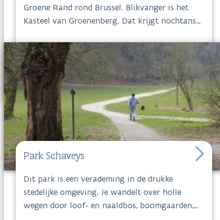
Groene Rand rond Brussel. Blikvanger is het
Kasteel van Groenenberg. Dat krijgt nochtans
stevige concurrentie van een aantal opvallende
natuurcollecties. Solitaire bomen en kleurrijke
heesters, oogstrelende azaleastruiken en paarse
vlinderstruiken garanderen het hele jaar door
kleur. Ga op pad in het diverse
Park
Groenenberg
.
Park Schaveys
Dit park is een verademing in de drukke
stedelijke omgeving. Je wandelt over holle
wegen door loof- en naaldbos, boomgaarden,
weilanden en langs bronnen. De bronnen