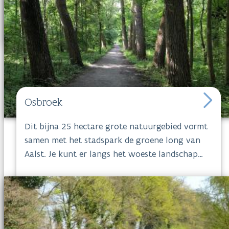
Kortrijk-Bossuit, ver van autosnelwegen, drukke
provinciebanen en industrie, ademt rust uit en
laat de bezoeker volop genieten. In de
speelzone van het
Mortagnebos
zijn kinderen
de baas.
Osbroek
Dit bijna 25 hectare grote natuurgebied vormt
samen met het stadspark de groene long van
Aalst. Je kunt er langs het woeste landschap
heerlijk wandelen tussen de gallowayrunderen,
Schotse hooglanders en konikpaarden die er de
natuur mee beheren. Zo dicht bij de stad vind je
er reeën, vossen en vele broedvogels. Je hoeft er
niet op de paden te blijven, maar zorg wel voor