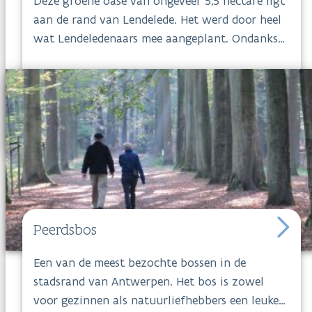
Deze groene oase van ongeveer 5,5 hectare ligt
aan de rand van Lendelede. Het werd door heel
wat Lendeledenaars mee aangeplant. Ondanks
de jonge leeftijd van het
Patrijzenbos
huizen er
al veel zangvogels. Een lentewandeling met
gratis vogelconcert is dan ook zeker en vast het
overwegen waard.
Volg boswachter Jan van het Patrijzenbos op
Instagram.
Peerdsbos
Een van de meest bezochte bossen in de
stadsrand van Antwerpen. Het bos is zowel
voor gezinnen als natuurliefhebbers een leuke