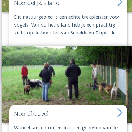
Noordelijk Eiland
Dit natuurgebied is een echte trekpleister voor
vogels. Van op het eiland heb je een prachtig
zicht op de boorden van Schelde en Rupel. Je
kunt helemaal rond het Noordelijk Eiland fietsen
of wandelen en genieten van al dat moois. Bij
de aanleg van de Nieuwe Zeesluis ontstond het
eiland tussen de oude en de nieuwe loop van
het Zeekanaal en de Rupel.
Noordelijk
Eiland
heeft een gevarieerd landschap met een
afwisseling van wilgenstruwelen, kruidenrijk
grasland, zandduinen, slikplaten en
zoetwaterpartijen.
Noordheuvel
Wandelaars en ruiters kunnen genieten van de