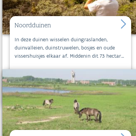
Noordduinen
In deze duinen
wisselen duingraslanden,
duinvalleien, duinstruwelen, bosjes en oude
vissershuisjes elkaar af. Middenin dit 73 hectare
grote duinengebied bevindt zich het museum
Ten duinen en de mooie Zuid-Abdijmolen. Je kan
er in alle rust genieten van de zang van de
nachtegaal of de prachtige bloei van
duinroosjes.