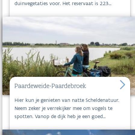
duinvegetaties voor. Het reservaat is 223
via
Instagram
.
hectare groot en omvat prachtige
heideterreinen, statige bossen en vlinderrijke
heischrale graslanden. Met tientallen kilometer
paden, kun je op de
Oudsberg
als wandelaar,
fietser of ruiter topnatuur beleven. Bovendien
wordt er nog hard gewerkt in het gebied, zodat
er bij elk bezoek wel iets nieuws te beleven
valt.
Paardeweide-Paardebroek
Hier kun je genieten van natte Scheldenatuur.
Neem zeker je verrekijker mee om vogels te
spotten. Vanop de dijk heb je een goed
overzicht op het rietatol of via een pad door
Paardeweide
kan je een blik werpen op de