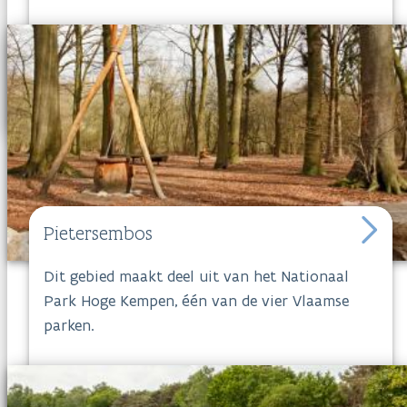
daguitstap. De lange rechte dreven maken het
wandelen met buggy of rolstoel gemakkelijk.
Midden in het bos vind je brasserie De Melkerij,
waar je even kunt uitrusten terwijl kinderen
ravotten in de aangrenzende speeltuin of een
partijtje minigolf spelen. Aan de rand van
het
Peerdsbos
is er het uitdagende Stoerwoud in
het provinciaal sportcentrum.
Pietersembos
Dit gebied maakt deel uit van het
Nationaal
Park Hoge Kempen
, één van de vier
Vlaamse
parken.