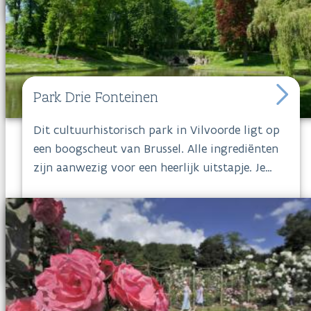
Park Drie Fonteinen
Dit cultuurhistorisch park in Vilvoorde ligt op
een boogscheut van Brussel. Alle ingrediënten
zijn aanwezig voor een heerlijk uitstapje. Je
geniet in
Park Drie Fonteinen
van een
prachtige Franse tuin in de stijl van Versailles
én van een Engels landschapspark. Na al dat
moois kunnen de kinderen ravotten in de
speeltuin, terwijl de ouders nagenieten op een
terrasje met uitzicht op de Franse tuin.