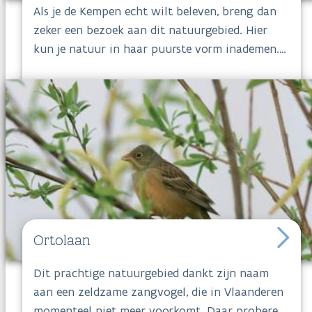
Als je de Kempen echt wilt beleven, breng dan
zeker een bezoek aan dit natuurgebied. Hier
kun je natuur in haar puurste vorm inademen.
Ophovenderheide
heeft namelijk ontzettend
veel in zijn mars: dennenbossen, landduinen,
vennen, droge, natte en schrale heide. Met de
fiets, te paard of te voet kun je deze stevige
brok natuur (525 hectare) komen verkennen.
Ortolaan
Dit prachtige natuurgebied dankt zijn naam
aan een zeldzame zangvogel, die in Vlaanderen
momenteel niet meer voorkomt. Daar proberen