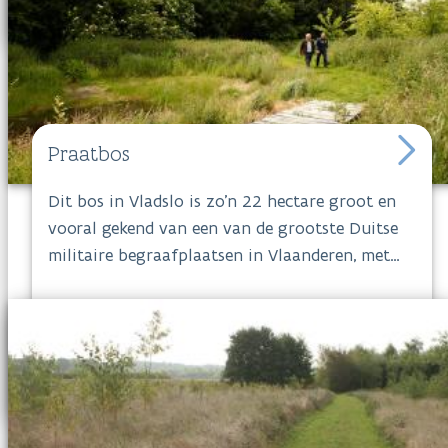
Praatbos
Dit bos in Vladslo is zo'n 22 hectare groot en
vooral gekend van een van de grootste Duitse
militaire begraafplaatsen in Vlaanderen, met
meer dan 25.000 gesneuvelden. Met haar
wereldberoemde beeld 'Het treurende ouderpaar'
brengt de Duitse Käthe Kollwitz hulde aan haar
18-jarige gesneuvelde zoon. Op verschillende
plaatsen langs een wandeling door het bos
staan poëzieborden. In het
Praatbos
kun je
genieten van de rust en de natuur.