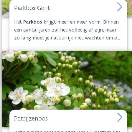
Parkbos Gent
Het
Parkbos
krijgt meer en meer vorm. Binnen
een aantal jaren zal het volledig af zijn, maar
zo lang moet je natuurlijk niet wachten om op
ontdekking te gaan. Het Parkbos, het stadsbos
van Gent, is al meer dan een bezoekje waard.
Breng bijvoorbeeld eens een bezoek aan het
portaal Grand Noble, een van de
toegangspoorten. Of kies daar één van de
bewegwijzerde wandel-, fiets- en ruiterpaden.
Het hele verhaal over het Parkbos lees je ook
op
www.parkbos.be
.
Patrijzenbos