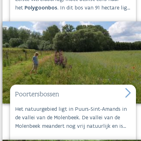
het
Polygoonbos
. In dit bos van 91 hectare ligt
het Buttes New British Cemetery. Bij de parking
vinden kinderen een speelzone waar ze volop
kunnen ravotten. Je kunt er ook heerlijk
wandelen en vogels spotten. Dit bos is immers
een van de belangrijkste broedplaatsen in de
streek voor roofvogels.
Poortersbossen
Het natuurgebied ligt in Puurs-Sint-Amands in
de vallei van de Molenbeek. De vallei van de
Molenbeek meandert nog vrij natuurlijk en is
ook een overstromingsbuffer voor natte