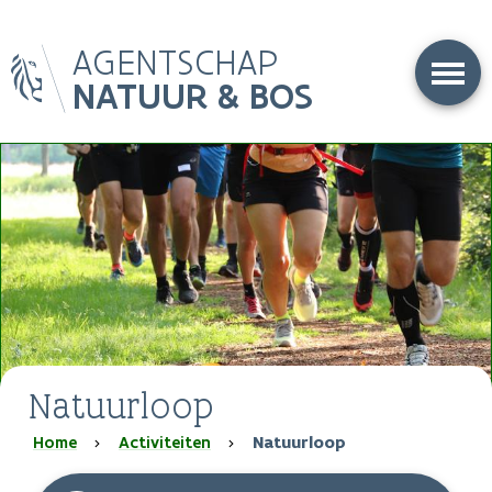
Overslaan
AGENTSCHAP
en
naar
NATUUR & BOS
de
inhoud
gaan
Natuurloop
Kruimelpad
Home
Activiteiten
Natuurloop