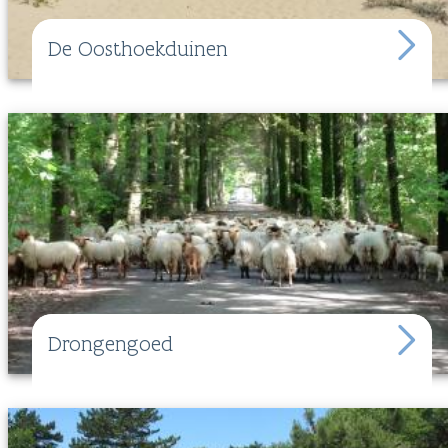
De Oosthoekduinen
Drongengoed