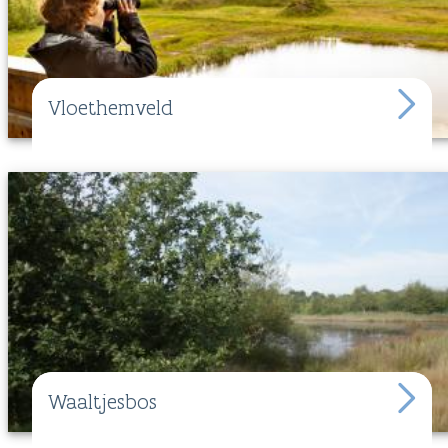
Vloethemveld
Waaltjesbos