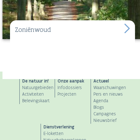
Zoniënwoud
ANB
De natuur in!
Onze aanpak
Actueel
Natuurgebieden
Infodossiers
Waarschuwingen
Main
Activiteiten
Projecten
Pers en nieuws
Belevingskaart
Agenda
navigation
Blogs
Campagnes
Nieuwsbrief
Dienstverlening
E-loketten